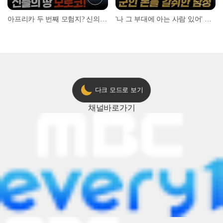
아프리카 두 번째 모험지? 신의 땅 ‘모로코’✈️ l #위대한가이드3 l #MBCevery1 l EP.9
'나 그 부대에 아는 사람 있어' 아들뻘 군인에게 접근한 남성 l #히든아이 l #MBCevery1 l EP.94
다크 모드로 보기
채널
바로가기