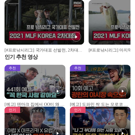
[#프로낚시리그] 국가대표 선발전, 2차대회 승자는? | 2021 MLF KOREA 발롱블랑 챔피언십
인기 추천 영상
추천
추천
[예고] 덴마크 집에서 OO이 왜 나와...? 이상할 정도로 한국을 사랑하는 우리 형을 제보합니다!
[예고] 도파민 싹 도는 모로코 야시장 투어!
인기
인기