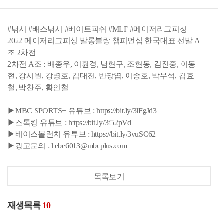
#낚시 #배스낚시 #베이트피쉬 #MLF #메이저리그피싱
2022 메이저리그피싱 발롱블랑 챔피언십 한국대표 선발 A
조 2차전
2차전 A조 : 배종우, 이훤경, 남현구, 조현동, 김진중, 이동
현, 강시원, 강병호, 김대천, 반창엽, 이종호, 박무석, 김효
철, 박찬주, 황인철
▶MBC SPORTS+ 유튜브 : https://bit.ly/3lFgJd3
▶스톡킹 유튜브 : https://bit.ly/3f52pVd
▶베이스볼런치 유튜브 : https://bit.ly/3vuSC62
▶광고문의 : liebe6013@mbcplus.com
목록보기
재생목록
10