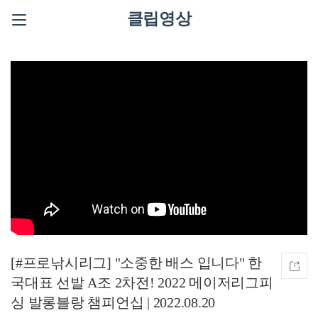
클립영상
[#프로낚시리그] "소중한 배스 입니다" 한
국대표 선발 A조 2차전! 2022 메이저리그피
싱 발롱블랑 챔피언십 | 2022.08.20