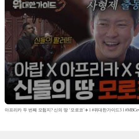
아프리카 두 번째 모험지? 신의 땅 ‘모로코’✈️ l #위대한가이드3 l #MBCevery