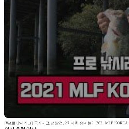
[#프로낚시리그] 국가대표 선발전, 2차대회 승자는? | 2021 MLF KOR