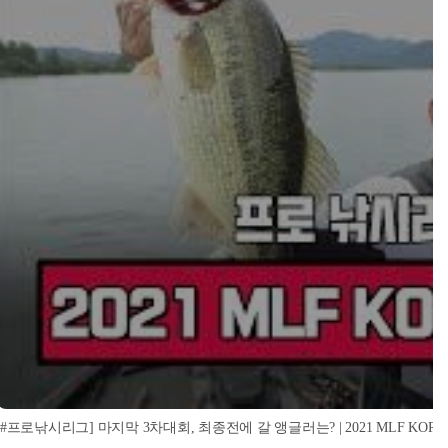
[#프로낚시리그] 마지막 3차대회, 최종전에 갈 앵글러는? | 2021 MLF KO