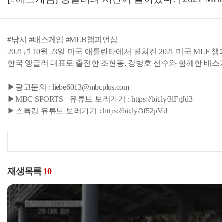
#낚시 #배스게임 #MLB챔피언십
2021년 10월 23일 미국 애틀란타에서 펼쳐진 2021 미국 MLF 
한국 앵글러 대표로 출전한 조현동, 강병호 선수와 함께한 배
▶광고문의 : liebe6013@mbcplus.com
▶MBC SPORTS+ 유튜브 보러가기 : https://bit.ly/3lFgJd3
▶스톡킹 유튜브 보러가기 : https://bit.ly/3f52pVd
재생목록
10