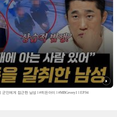
인에게 접근한 남성 l #히든아이 l #MBCevery1 l EP.94