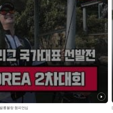
EA 발롱블랑 챔피언십