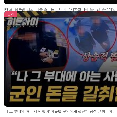
[예고] 몸통만 남고, 다른 조각은 어디에..? 시화호에서 드러난 충격적인
인기
'나 그 부대에 아는 사람 있어' 아들뻘 군인에게 접근한 남성 l #히든아이 l #MBC