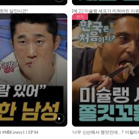
 토막 살인사건!
[예고] 미슐랭 셰프가 미쳐버린 이유
인기
every1 l EP.94