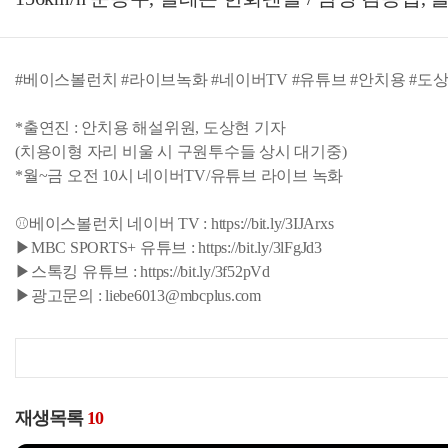
#베이스볼런치 #라이브녹화 #네이버TV #유튜브 #안치용 #도
*출연진 : 안치용 해설위원, 도상현 기자
(치용이형 자리 비울 시 구원투수들 상시 대기중)
*월~금 오전 10시 네이버TV/유튜브 라이브 녹화
⚾베이스볼런치 네이버 TV : https://bit.ly/3IJArxs
▶MBC SPORTS+ 유튜브 : https://bit.ly/3lFgJd3
▶스톡킹 유튜브 : https://bit.ly/3f52pVd
▶광고문의 : liebe6013@mbcplus.com
재생목록
10