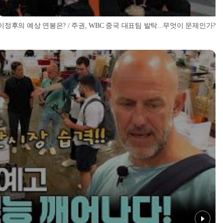
이정후의 예상 연봉은? / 주권, WBC 중국 대표팀 발탁...무엇이 문제인가? / 베