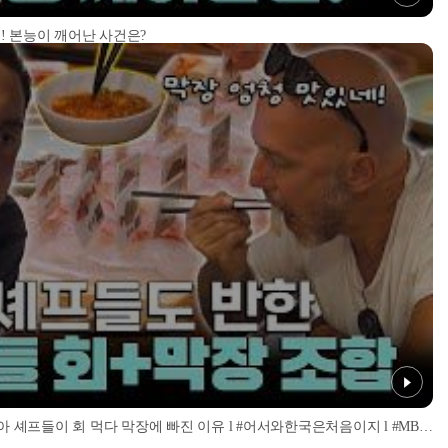
! 본능이 깨어난 사건은?
'너무 신선해서 맹맛인데...?' 이탈리아 셰프들이 회 먹다 막장에 빠진 이유 l #어서와한국은처음이지 l #MBCevery1 l EP.437