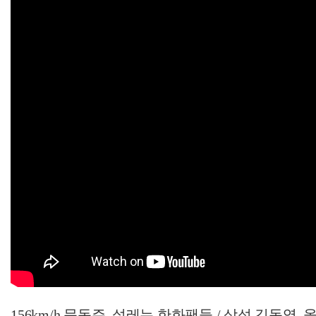
156km/h 문동주, 설레는 한화팬들 / 삼성 김동엽, 올