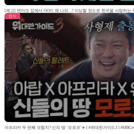
[예고] 덴마크 집에서 OO이 왜 나와...? 이상할 정도로 한국을 사랑하는
인기
아프리카 두 번째 모험지? 신의 땅 ‘모로코’✈️ l #위대한가이드3 l #MBCevery