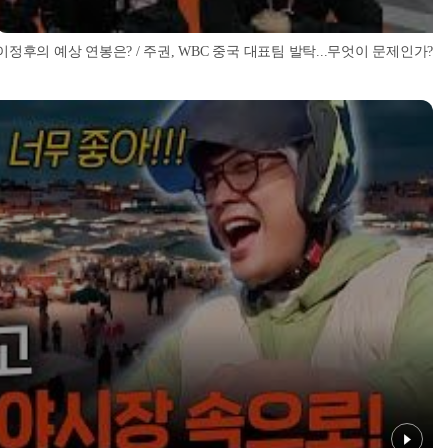
이정후의 예상 연봉은? / 주권, WBC 중국 대표팀 발탁...무엇이 문제인가? / 베