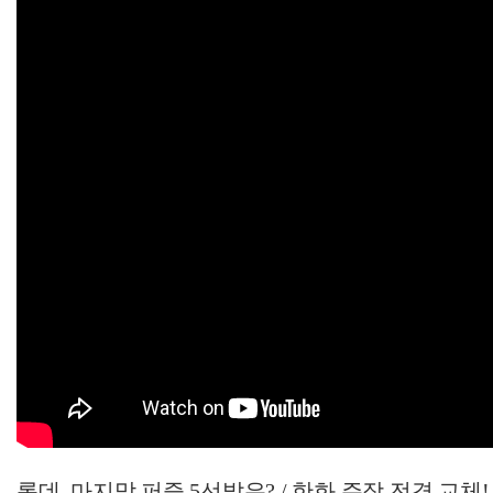
롯데, 마지막 퍼즐 5선발은? / 한화 주장 전격 교체! /