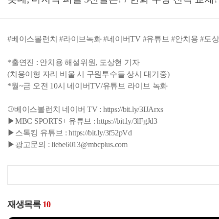
#베이스볼런치 #라이브녹화 #네이버TV #유튜브 #안치용 #도
*출연진 : 안치용 해설위원, 도상현 기자
(치용이형 자리 비울 시 구원투수들 상시 대기중)
*월~금 오전 10시 네이버TV/유튜브 라이브 녹화
⚾베이스볼런치 네이버 TV : https://bit.ly/3IJArxs
▶MBC SPORTS+ 유튜브 : https://bit.ly/3lFgJd3
▶스톡킹 유튜브 : https://bit.ly/3f52pVd
▶광고문의 : liebe6013@mbcplus.com
재생목록
10