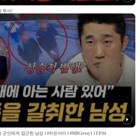
 투어!
인에게 접근한 남성 l #히든아이 l #MBCevery1 l EP.94