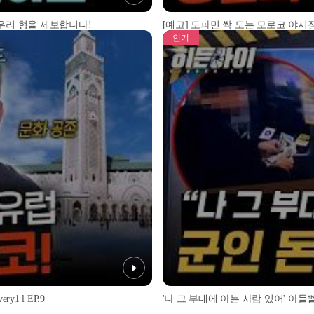
 우리 형을 제보합니다!
[예고] 도파민 싹 도는 모로코 야시장
인기
1 l EP.9
'나 그 부대에 아는 사람 있어' 아들뻘 군