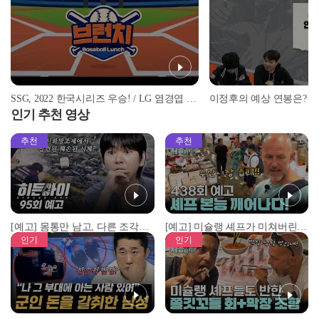
SSG, 2022 한국시리즈 우승! / LG 염경엽 사단 구성은?
인기 추천 영상
추천
추천
[예고] 몸통만 남고, 다른 조각은 어디에..? 시화호에서 드러난 충격적인 토막 살인사건!
[예고] 미슐랭 셰프가 미쳐버린 이유! 본능이 깨어난 사건은?
인기
인기