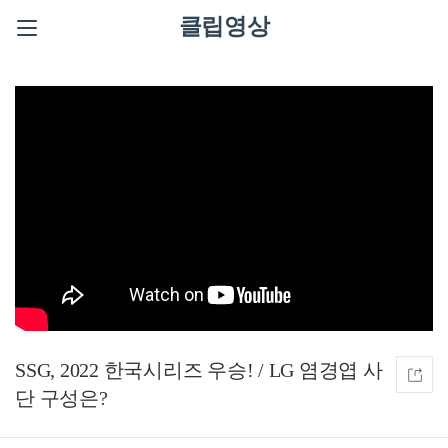
클립영상
SSG, 2022 한국시리즈 우승! / LG 염경엽 사
단 구성은?