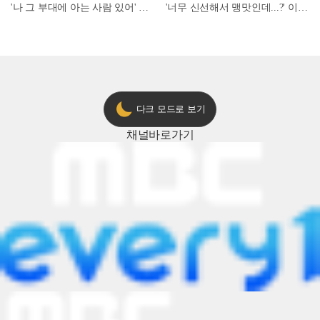
'나 그 부대에 아는 사람 있어' 아들뻘 군인에게 접근한 남성 l #히든아이 l #MBCevery1 l EP.94
'너무 신선해서 맹맛인데...?' 이탈리아 셰프들이 회 먹다 막장에 빠진 이유 l #어서와한국은처음이지 l #MBCevery1 l EP.437
다크 모드로 보기
채널
바로가기