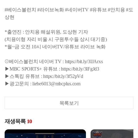
#베이스볼런치 #라이브녹화 #네이버TV #유튜브 #안치용 #도
상현
*출연진 : 안치용 해설위원, 도상현 기자
(치용이형 자리 비울 시 구원투수들 상시 대기중)
*월~금 오전 10시 네이버TV/유튜브 라이브 녹화
⚾베이스볼런치 네이버 TV : https://bit.ly/3IJArxs
▶MBC SPORTS+ 유튜브 : https://bit.ly/3lFgJd3
▶스톡킹 유튜브 : https://bit.ly/3f52pVd
▶광고문의 : liebe6013@mbcplus.com
목록보기
재생목록
10