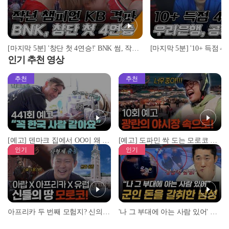
[마지막 5분] '창단 첫 4연승!' BNK 썸, 작년 챔피언 KB 스타즈 격파! I 2022-23 WKBL BNK 썸 vs KB 스타즈 2022.11.14
인기 추천 영상
추천
추천
[예고] 덴마크 집에서 OO이 왜 나와...? 이상할 정도로 한국을 사랑하는 우리 형을 제보합니다!
[예고] 도파민 싹 도는 모로코 야시장 투어!
인기
인기
아프리카 두 번째 모험지? 신의 땅 ‘모로코’✈️ l #위대한가이드3 l #MBCevery1 l EP.9
'나 그 부대에 아는 사람 있어' 아들뻘 군인에게 접근한 남성 l #히든아이 l #MBCevery1 l EP.94