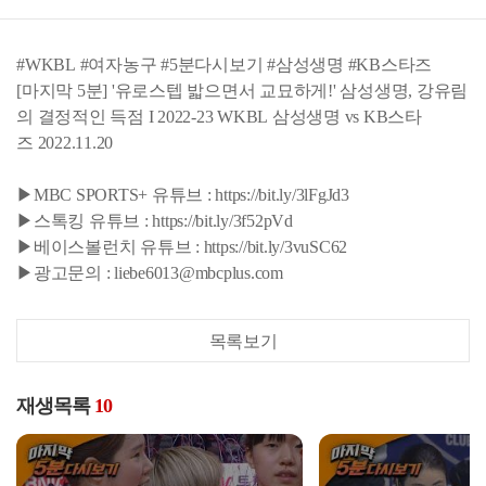
#WKBL #여자농구 #5분다시보기 #삼성생명 #KB스타즈
[마지막 5분] '유로스텝 밟으면서 교묘하게!' 삼성생명, 강유림
의 결정적인 득점 I 2022-23 WKBL 삼성생명 vs KB스타
즈 2022.11.20
▶MBC SPORTS+ 유튜브 : https://bit.ly/3lFgJd3
▶스톡킹 유튜브 : https://bit.ly/3f52pVd
▶베이스볼런치 유튜브 : https://bit.ly/3vuSC62
▶광고문의 : liebe6013@mbcplus.com
목록보기
재생목록
10