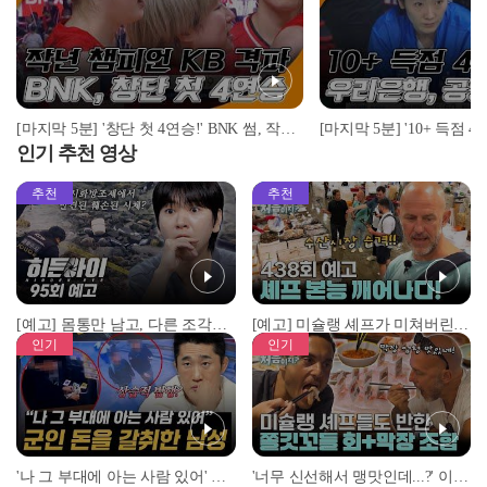
[마지막 5분] '창단 첫 4연승!' BNK 썸, 작년 챔피언 KB 스타즈 격파! I 2022-23 WKBL BNK 썸 vs KB 스타즈 2022.11.14
인기 추천 영상
추천
추천
[예고] 몸통만 남고, 다른 조각은 어디에..? 시화호에서 드러난 충격적인 토막 살인사건!
[예고] 미슐랭 셰프가 미쳐버린 이유! 본능이 깨어난 사건은?
인기
인기
'나 그 부대에 아는 사람 있어' 아들뻘 군인에게 접근한 남성 l #히든아이 l #MBCevery1 l EP.94
'너무 신선해서 맹맛인데...?' 이탈리아 셰프들이 회 먹다 막장에 빠진 이유 l #어서와한국은처음이지 l #MBCevery1 l EP.437