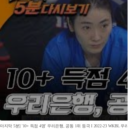
[마지막 5분] '10+ 득점 4명' 우리은행, 공동 1위 등극 I 2022-23 WKBL 우리은행