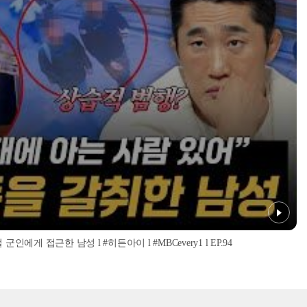
인에게 접근한 남성 l #히든아이 l #MBCevery1 l EP.94