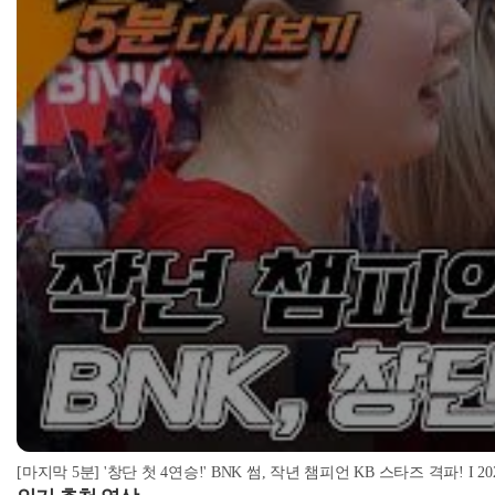
[마지막 5분] '창단 첫 4연승!' BNK 썸, 작년 챔피언 KB 스타즈 격파! I 2022-