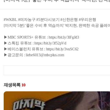
#WKBL #여자농구 #5분다시보기 #신한은행 #우리은행
[마지막 5분] '좋은 수비 후 역습까지' 박지현, 완벽한 속공 플레이! I 
▶MBC SPORTS+ 유튜브 : https://bit.ly/3lFgJd3
▶스톡킹 유튜브 : https://bit.ly/3f52pVd
▶베이스볼런치 유튜브 : https://bit.ly/3vuSC62
▶광고문의 : liebe6013@mbcplus.com
재생목록
10