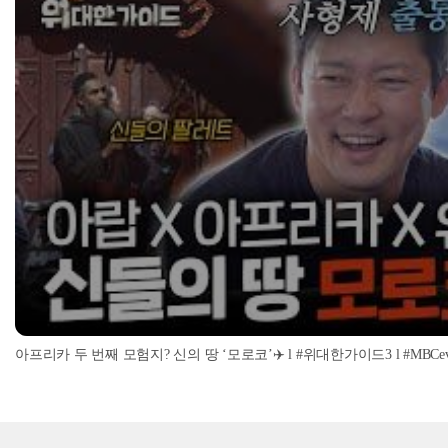
아프리카 두 번째 모험지? 신의 땅 ‘모로코’✈️ l #위대한가이드3 l #MBCevery