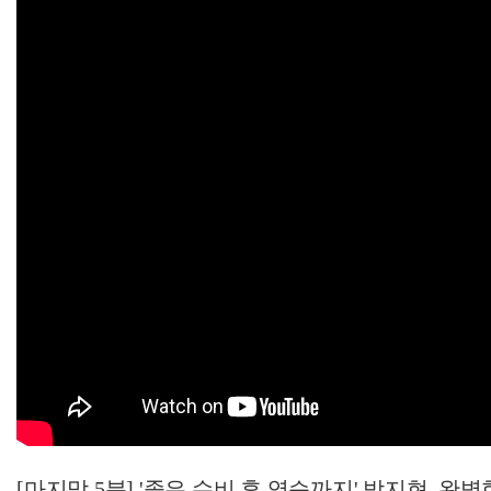
[마지막 5분] '좋은 수비 후 역습까지' 박지현, 완벽한 속