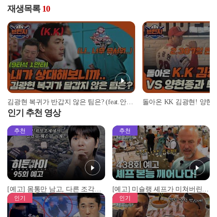
재생목록
10
김광현 복귀가 반갑지 않은 팀은? (feat.안치용 vs 김광현 상대전적) | #베이스볼런치 2022.03.11
인기 추천 영상
추천
추천
[예고] 몸통만 남고, 다른 조각은 어디에..? 시화호에서 드러난 충격적인 토막 살인사건!
[예고] 미슐랭 셰프가 미쳐버린 이유! 본능이 깨어난 사건은?
인기
인기