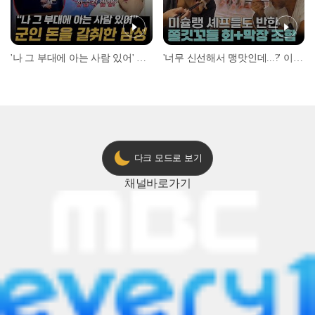
'나 그 부대에 아는 사람 있어' 아들뻘 군인에게 접근한 남성 l #히든아이 l #MBCevery1 l EP.94
'너무 신선해서 맹맛인데...?' 이탈리아 셰프들이 회 먹다 막장에 빠진 이유 l #어서와한국은처음이지 l #MBCevery1 l EP.437
다크 모드로 보기
채널
바로가기