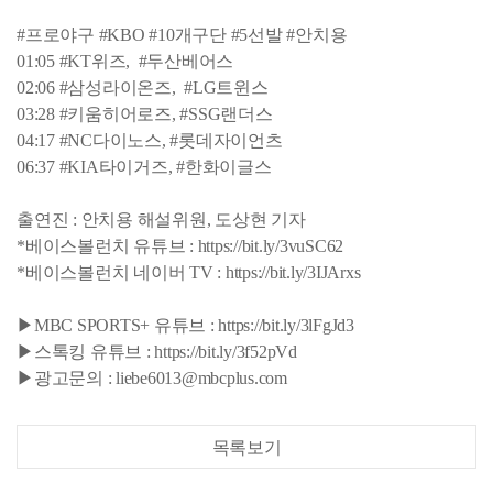
#프로야구 #KBO #10개구단 #5선발 #안치용
01:05 #KT위즈, #두산베어스
02:06 #삼성라이온즈, #LG트윈스
03:28 #키움히어로즈, #SSG랜더스
04:17 #NC다이노스, #롯데자이언츠
06:37 #KIA타이거즈, #한화이글스
출연진 : 안치용 해설위원, 도상현 기자
*베이스볼런치 유튜브 : https://bit.ly/3vuSC62
*베이스볼런치 네이버 TV : https://bit.ly/3IJArxs
▶MBC SPORTS+ 유튜브 : https://bit.ly/3lFgJd3
▶스톡킹 유튜브 : https://bit.ly/3f52pVd
▶광고문의 : liebe6013@mbcplus.com
목록보기