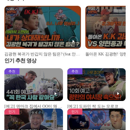
김광현 복귀가 반갑지 않은 팀은? (feat.안치용 vs 김광현 상대전적) | #베이스볼런치 2022.03.11
인기 추천 영상
추천
추천
[예고] 덴마크 집에서 OO이 왜 나와...? 이상할 정도로 한국을 사랑하는 우리 형을 제보합니다!
[예고] 도파민 싹 도는 모로코 야시장 투어!
인기
인기