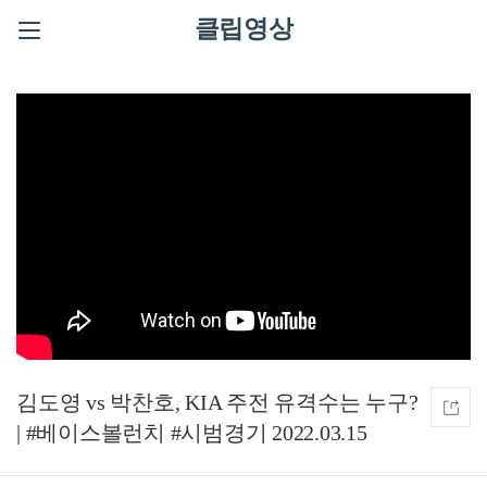
클립영상
김도영 vs 박찬호, KIA 주전 유격수는 누구?
| #베이스볼런치 #시범경기 2022.03.15