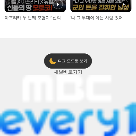
아프리카 두 번째 모험지? 신의 땅 ‘모로코’✈️ l #위대한가이드3 l #MBCevery1 l EP.9
'나 그 부대에 아는 사람 있어' 아들뻘 군인에게 접근한 남성 l #히든아이 l #MBCevery1 l EP.94
다크 모드로 보기
채널
바로가기