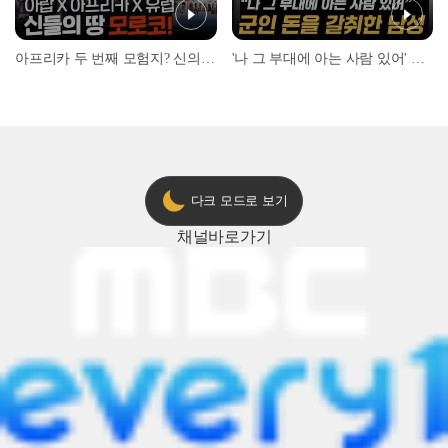
아프리카 두 번째 모험지? 신의 땅 ‘모로코’✈️ l #위대한가이드3 l #MBCevery1 l EP.9
'나 그 부대에 아는 사람 있어' 아들뻘 군인에게 접근한 남성 l #히든아이 l #MBCevery1 l EP.94
다크 모드로 보기
채널
바로가기