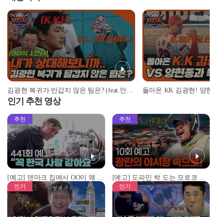
김광현 복귀가 반갑지 않은 팀은? (feat.안치용 vs 김광현 상대전적) | #베이스볼런치 2022.03.11
인기 추천 영상
추천
추천
[예고] 덴마크 집에서 OO이 왜 나와...? 이상할 정도로 한국을 사랑하는 우리 형을 제보합니다!
[예고] 도파민 싹 도는 모로코 야시장 투어!
인기
인기