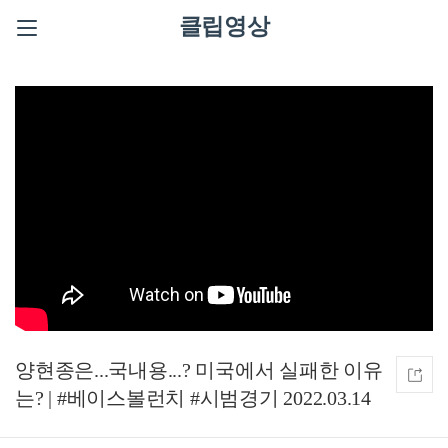
클립영상
양현종은...국내용...? 미국에서 실패한 이유
는? | #베이스볼런치 #시범경기 2022.03.14