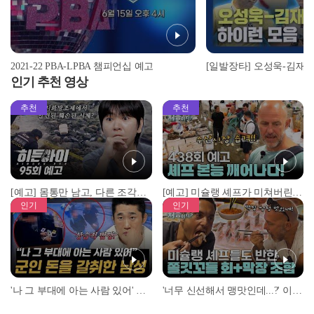
2021-22 PBA-LPBA 챔피언십 예고
인기 추천 영상
추천
추천
[예고] 몸통만 남고, 다른 조각은 어디에..? 시화호에서 드러난 충격적인 토막 살인사건!
[예고] 미슐랭 셰프가 미쳐버린 이유! 본능이 깨어난 사건은?
인기
인기
'나 그 부대에 아는 사람 있어' 아들뻘 군인에게 접근한 남성 l #히든아이 l #MBCevery1 l EP.94
'너무 신선해서 맹맛인데...?' 이탈리아 셰프들이 회 먹다 막장에 빠진 이유 l #어서와한국은처음이지 l #MBCevery1 l EP.437