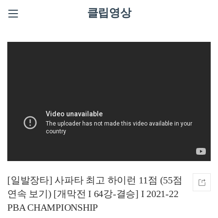
클립영상
[일발장타] 사파타 최고 하이런 11점 (55점
연속 보기) [개막전 I 64강-결승] I 2021-22
PBA CHAMPIONSHIP