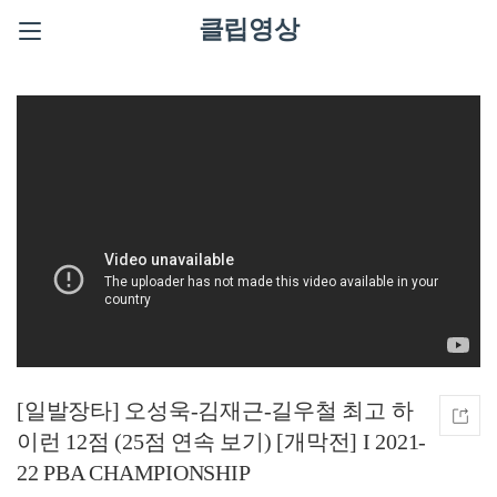
클립영상
[일발장타] 오성욱-김재근-길우철 최고 하
이런 12점 (25점 연속 보기) [개막전] I 2021-
22 PBA CHAMPIONSHIP