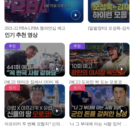
2021-22 PBA-LPBA 챔피언십 예고
인기 추천 영상
추천
추천
[예고] 덴마크 집에서 OO이 왜 나와...? 이상할 정도로 한국을 사랑하는 우리 형을 제보합니다!
[예고] 도파민 싹 도는 모로코 야시장 투어!
인기
인기
아프리카 두 번째 모험지? 신의 땅 ‘모로코’✈️ l #위대한가이드3 l #MBCevery1 l EP.9
'나 그 부대에 아는 사람 있어' 아들뻘 군인에게 접근한 남성 l #히든아이 l #MBCevery1 l EP.94