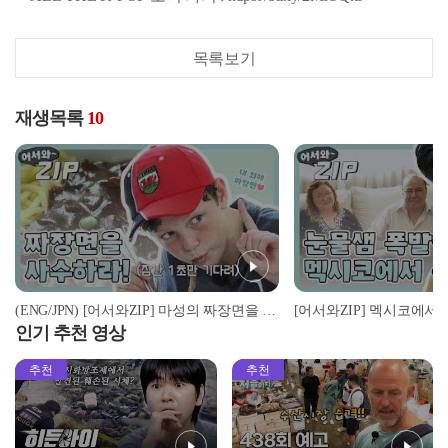
목록보기
재생목록
10
(ENG/JPN) [어서와ZIP] 마성의 짜장면을 차지하기 위한 자리싸움♨ l #어서와한국은처음이지 l EP.105
인기 추천 영상
추천
추천