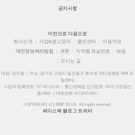
공지사항
이전으로
다음으로
회사소개
사업&광고문의
클린센터
이용약관
개인정보처리방침
큐톤
지역별 채널번호
채용
오시는 길
대표: 강지웅 | 주소: 경기도 고양시 일산동구 호수로 596 (장항동 MBC드
림센터)
사업자 등록번호: 117-81-11110 | 통신판매업 신고번호: 2015-고양일산
동-0865 | 대표전화: 031)995-0011
COPYRIGHT (C) MBC PLUS. All rights reserved.
페이스북
블로그
트위터