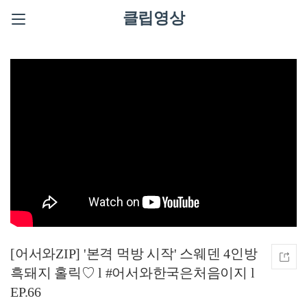
클립영상
[어서와ZIP] '본격 먹방 시작' 스웨덴 4인방
흑돼지 홀릭♡ l #어서와한국은처음이지 l
EP.66