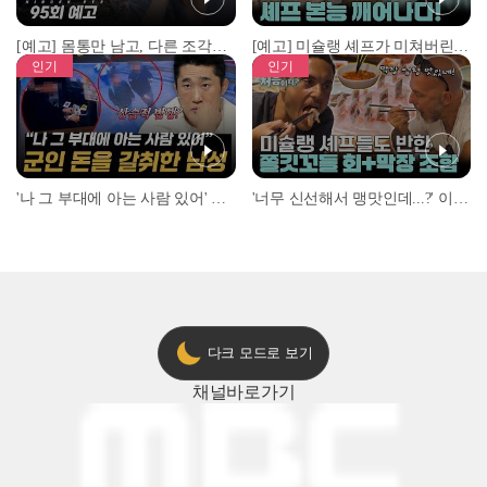
[예고] 몸통만 남고, 다른 조각은 어디에..? 시화호에서 드러난 충격적인 토막 살인사건!
[예고] 미슐랭 셰프가 미쳐버린 이유! 본능이 깨어난 사건은?
인기
인기
'나 그 부대에 아는 사람 있어' 아들뻘 군인에게 접근한 남성 l #히든아이 l #MBCevery1 l EP.94
'너무 신선해서 맹맛인데...?' 이탈리아 셰프들이 회 먹다 막장에 빠진 이유 l #어서와한국은처음이지 l #MBCevery1 l EP.437
다크 모드로 보기
채널
바로가기