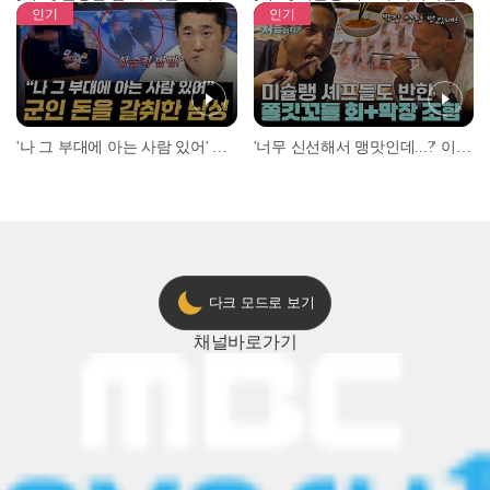
인기
인기
'나 그 부대에 아는 사람 있어' 아들뻘 군인에게 접근한 남성 l #히든아이 l #MBCevery1 l EP.94
'너무 신선해서 맹맛인데...?' 이탈리아 셰프들이 회 먹다 막장에 빠진 이유 l #어서와한국은처음이지 l #MBCevery1 l EP.437
다크 모드로 보기
채널
바로가기