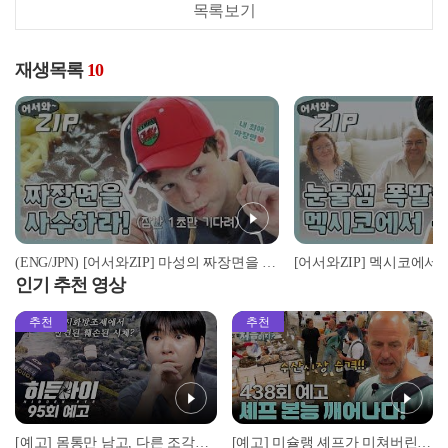
목록보기
재생목록
10
(ENG/JPN) [어서와ZIP] 마성의 짜장면을 차지하기 위한 자리싸움♨ l #어서와한국은처음이지 l EP.105
인기 추천 영상
추천
추천
[예고] 몸통만 남고, 다른 조각은 어디에..? 시화호에서 드러난 충격적인 토막 살인사건!
[예고] 미슐랭 셰프가 미쳐버린 이유! 본능이 깨어난 사건은?