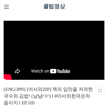
클립영상
(ENG/JPN) [어서와ZIP] 잭의 입맛을 저격한
국수와 김밥! (냠냠^3^) l #어서와한국은처
음이지 l EP.105