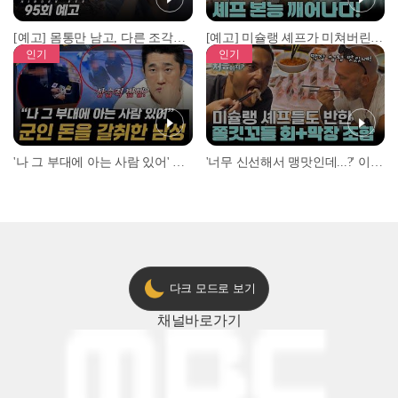
[예고] 몸통만 남고, 다른 조각은 어디에..? 시화호에서 드러난 충격적인 토막 살인사건!
[예고] 미슐랭 셰프가 미쳐버린 이유! 본능이 깨어난 사건은?
인기
인기
'나 그 부대에 아는 사람 있어' 아들뻘 군인에게 접근한 남성 l #히든아이 l #MBCevery1 l EP.94
'너무 신선해서 맹맛인데...?' 이탈리아 셰프들이 회 먹다 막장에 빠진 이유 l #어서와한국은처음이지 l #MBCevery1 l EP.437
다크 모드로 보기
채널
바로가기