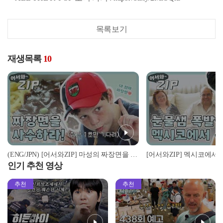
목록보기
재생목록
10
(ENG/JPN) [어서와ZIP] 마성의 짜장면을 차지하기 위한 자리싸움♨ l #어서와한국은처음이지 l EP.105
인기 추천 영상
추천
추천