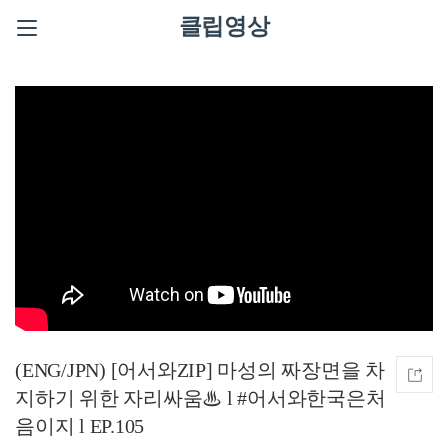
클립영상
(ENG/JPN) [어서와ZIP] 마성의 짜장면을 차
지하기 위한 자리싸움♨ l #어서와한국은처
음이지 l EP.105