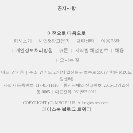
공지사항
이전으로
다음으로
회사소개
사업&광고문의
클린센터
이용약관
개인정보처리방침
큐톤
지역별 채널번호
채용
오시는 길
대표: 강지웅 | 주소: 경기도 고양시 일산동구 호수로 596 (장항동 MBC드
림센터)
사업자 등록번호: 117-81-11110 | 통신판매업 신고번호: 2015-고양일산
동-0865 | 대표전화: 031)995-0011
COPYRIGHT (C) MBC PLUS. All rights reserved.
페이스북
블로그
트위터