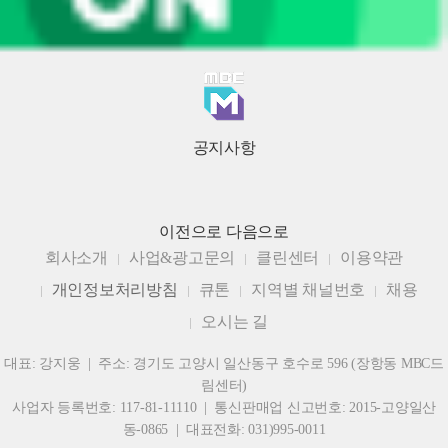
공지사항
이전으로
다음으로
회사소개
사업&광고문의
클린센터
이용약관
개인정보처리방침
큐톤
지역별 채널번호
채용
오시는 길
대표: 강지웅 | 주소: 경기도 고양시 일산동구 호수로 596 (장항동 MBC드
림센터)
사업자 등록번호: 117-81-11110 | 통신판매업 신고번호: 2015-고양일산
동-0865 | 대표전화: 031)995-0011