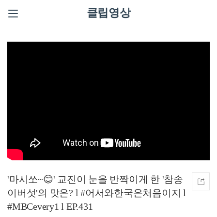
클립영상
'마시쏘~😊' 교진이 눈을 반짝이게 한 '참송
이버섯'의 맛은? l #어서와한국은처음이지 l
#MBCevery1 l EP.431