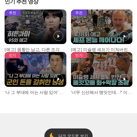
인기 추천 영상
추천
추천
[예고] 몸통만 남고, 다른 조각은 어디에..? 시화호에서 드러난 충격적인 토막 살인사건!
[예고] 미슐랭 셰프가 미쳐버린 이유! 본능이 깨어난 사건은?
인기
인기
'나 그 부대에 아는 사람 있어' 아들뻘 군인에게 접근한 남성 l #히든아이 l #MBCevery1 l EP.94
'너무 신선해서 맹맛인데...?' 이탈리아 셰프들이 회 먹다 막장에 빠진 이유 l #어서와한국은처음이지 l #MBCevery1 l EP.437
다크 모드로 보기