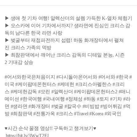
▶ 생애 첫 기차 여행! 알렉산더의 설렘 가득한 K-열차 체험기
▶ 오스카에 이어 기차에서까지? 생라면에 진심인 크리스 감
독의 남다른 한국 라면 사랑
▶ 벚굴부터 재첩파전까지 섭렵! 하동 화개장터에서 펼쳐
진 크리스 가족의 먹방
▶ 최참판댁에서 깨어난 크리스 감독의 디테일 본능, 시즌
2 기대감 상승
#어서와한국은처음이지 #다시돌아온어서와 #어서와 #한국 #
미국 #케이팝데몬헌터스 #케데헌 #크리스아펠한스 #크리
스 #케데헌감독 #모린 #알렉산더 #케이팝데몬헌터스2 #애니
메이션 #한국여행 #국내여행 #정체성 #하동 #토지 #기차 #라
면 #생라면 #화개장터 #벚굴 #칼국수 #비빔밥 #빙어튀김 #먹
방 #최참판댁 #전통가옥 #크리스 #Travel #Korea #외국인
♥시간 순삭 꿀잼 영상!! 구독하고 챙겨보기♥
https://bit.ly/3WwT2El