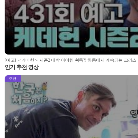
[예고] ＜케데헌＞ 시즌2 대박 아이템 획득?! 하동에서 계속되는 크리스
인기 추천 영상
추천