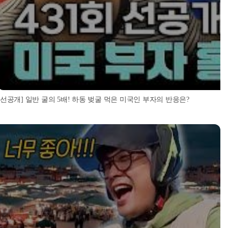
[선공개] 일반 굴의 5배! 하동 벚굴 먹은 미국인 부자의 반응은?