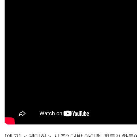
[예고] ＜케데헌＞ 시즌2 대박 아이템 획득?! 하