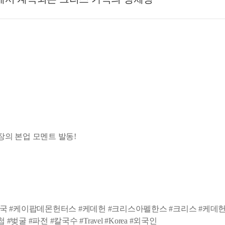
장의 본업 모멘트 발동!
국 #케이팝데몬헌터스 #케데헌 #크리스아펠한스 #크리스 #케데헌
굴 #파전 #칼국수 #Travel #Korea #외국인