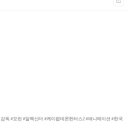
감독 #모린 #알렉산더 #케이팝데몬헌터스2 #애니메이션 #한국