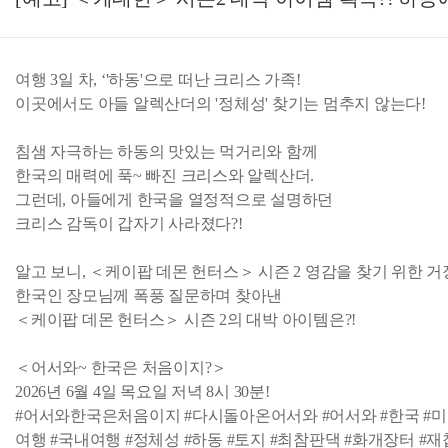
여행 3일 차, ‘'하동'으로 떠난 크리스 가족!
이곳에서도 아들 알렉산더의 '정체성' 찾기는 멈추지 않는다!
침샘 자극하는 하동의 맛있는 먹거리와 함께
한국의 매력에 푹~ 빠진 크리스와 알렉산더.
그런데, 아들에게 한국을 열정적으로 설명하던
크리스 감독이 갑자기 사라졌다?!
알고 보니, ＜케이팝 데몬 헌터스＞ 시즌 2 영감을 찾기 위한 거
한국인 장모님께 폭풍 질문하며 찾아낸
＜케이팝 데몬 헌터스＞ 시즌 2의 대박 아이템은?!
＜어서와~ 한국은 처음이지?＞
2026년 6월 4일 목요일 저녁 8시 30분!
#어서와한국은처음이지 #다시돌아온어서와 #어서와 #한국 #미
여행 #국내여행 #정체성 #하동 #토지 #최참판댁 #화개장터 #재첩 #벚