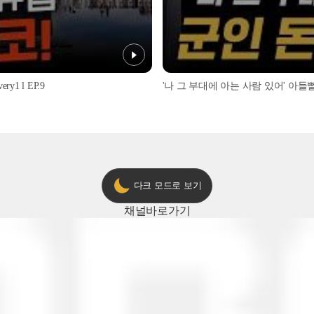
1 l EP.9
'나 그 부대에 아는 사람 있어' 아들뻘 군
다크 모드로 보기
채널
바로가기