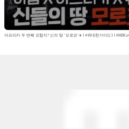
아프리카 두 번째 모험지? 신의 땅 ‘모로코’✈️ l #위대한가이드3 l #MBCevery