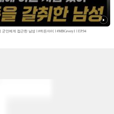
인에게 접근한 남성 l #히든아이 l #MBCevery1 l EP.94