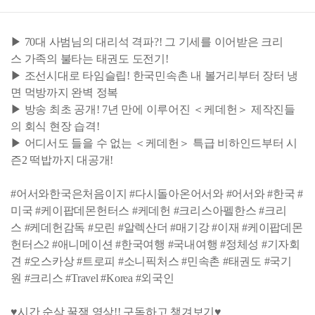
▶ 70대 사범님의 대리석 격파?! 그 기세를 이어받은 크리
스 가족의 불타는 태권도 도전기!
▶ 조선시대로 타임슬립! 한국민속촌 내 볼거리부터 장터 냉
면 먹방까지 완벽 정복
▶ 방송 최초 공개! 7년 만에 이루어진 ＜케데헌＞ 제작진들
의 회식 현장 습격!
▶ 어디서도 들을 수 없는 ＜케데헌＞ 특급 비하인드부터 시
즌2 떡밥까지 대공개!
#어서와한국은처음이지 #다시돌아온어서와 #어서와 #한국 #
미국 #케이팝데몬헌터스 #케데헌 #크리스아펠한스 #크리
스 #케데헌감독 #모린 #알렉산더 #매기강 #이재 #케이팝데몬
헌터스2 #애니메이션 #한국여행 #국내여행 #정체성 #기자회
견 #오스카상 #트로피 #소니픽처스 #민속촌 #태권도 #국기
원 #크리스 #Travel #Korea #외국인
♥시간 순삭 꿀잼 영상!! 구독하고 챙겨보기♥