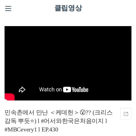
클립영상
민속촌에서 만난 ＜케데헌＞😮?? (크리스
감독 뿌듯⭐) l #어서와한국은처음이지 l
#MBCevery1 l EP.430