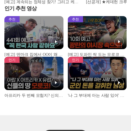
[예고] 계속되는 정체성 찾기! 그리고 케데헌 주역들의 오스카 뒷풀이 대공개
인기 추천 영상
추천
추천
[예고] 덴마크 집에서 OO이 왜 나와...? 이상할 정도로 한국을 사랑하는 우리 형을 제보합니다!
[예고] 도파민 싹 도는 모로코 야시장 투어!
인기
인기
아프리카 두 번째 모험지? 신의 땅 ‘모로코’✈️ l #위대한가이드3 l #MBCevery1 l EP.9
'나 그 부대에 아는 사람 있어' 아들뻘 군인에게 접근한 남성 l #히든아이 l #MBCevery1 l EP.94