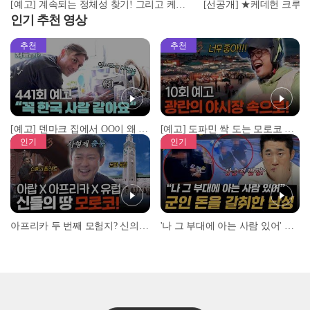
[예고] 계속되는 정체성 찾기! 그리고 케데헌 주역들의 오스카 뒷풀이 대공개
인기 추천 영상
추천
추천
[예고] 덴마크 집에서 OO이 왜 나와...? 이상할 정도로 한국을 사랑하는 우리 형을 제보합니다!
[예고] 도파민 싹 도는 모로코 야시장 투어!
인기
인기
아프리카 두 번째 모험지? 신의 땅 ‘모로코’✈️ l #위대한가이드3 l #MBCevery1 l EP.9
'나 그 부대에 아는 사람 있어' 아들뻘 군인에게 접근한 남성 l #히든아이 l #MBCevery1 l EP.94