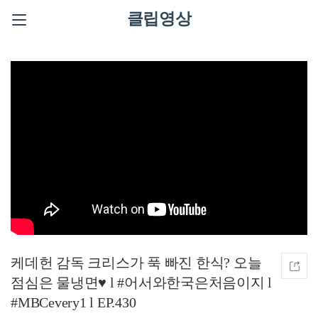
클립영상
케데헌 감독 크리스가 푹 빠진 한식? 오늘
점심은 물냉면♥ l #어서와한국은처음이지 l
#MBCevery1 l EP.430