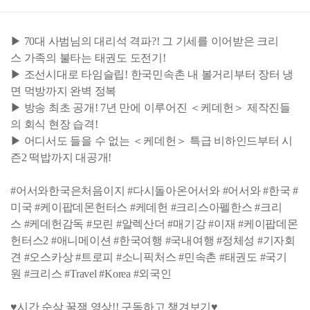
▶ 70대 사범님의 대리석 격파?! 그 기세를 이어받은 크리
스 가족의 불타는 태권도 도전기!
▶ 조선시대로 타임슬립! 한국민속촌 내 볼거리부터 장터 냉
면 먹방까지 완벽 정복
▶ 방송 최초 공개! 7년 만에 이루어진 ＜케데헌＞ 제작진들
의 회식 현장 습격!
▶ 어디서도 들을 수 없는 ＜케데헌＞ 특급 비하인드부터 시
즌2 떡밥까지 대공개!
#어서와한국은처음이지 #다시돌아온어서와 #어서와 #한국 #
미국 #케이팝데몬헌터스 #케데헌 #크리스아펠한스 #크리
스 #케데헌감독 #모린 #알렉산더 #매기강 #이재 #케이팝데몬
헌터스2 #애니메이션 #한국여행 #국내여행 #정체성 #기자회
견 #오스카상 #트로피 #소니픽처스 #민속촌 #태권도 #국기
원 #크리스 #Travel #Korea #외국인
♥시간 순삭 꿀잼 영상!! 구독하고 챙겨보기♥