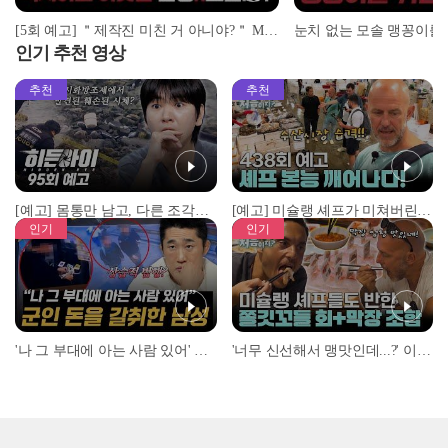
[5회 예고] ＂제작진 미친 거 아니야?＂ MC 넉살이 극대노한 레전드 수업 | ＜돌싱N모솔＞ 5월 12일 (화) 밤 10시 MBC every1
인기 추천 영상
추천
추천
[예고] 몸통만 남고, 다른 조각은 어디에..? 시화호에서 드러난 충격적인 토막 살인사건!
[예고] 미슐랭 셰프가 미쳐버린 이유! 본능이 깨어난 사건은?
인기
인기
'나 그 부대에 아는 사람 있어' 아들뻘 군인에게 접근한 남성 l #히든아이 l #MBCevery1 l EP.94
'너무 신선해서 맹맛인데...?' 이탈리아 셰프들이 회 먹다 막장에 빠진 이유 l #어서와한국은처음이지 l #MBCevery1 l EP.437