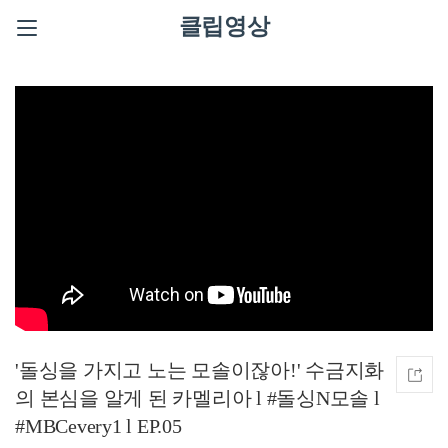
클립영상
'돌싱을 가지고 노는 모솔이잖아!' 수금지화
의 본심을 알게 된 카멜리아 l #돌싱N모솔 l
#MBCevery1 l EP.05