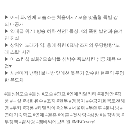
▶ 어서 와, 연애 교습소는 처음이지? 모솔 맞춤형 특별 강
의 대공개
▶ 역대급 위기! 방송 하차 선언? 돌싱녀의 폭탄 발언과 숨겨
진 진실
▶ 상처엔 노래가 약! 흥에 취한 0표남 조지의 우당탕탕 ‘노
래 스틸’ 사건
▶ 이 스킨십 실화? 모솔남들 심박수 폭발시킨 심쿵 체육 수
업♥
▶ 시선마저 냉랭! 불나방 앞에선 웃음기 압수한 현무의 투명
한 온도차
#돌싱N모솔 #돌싱 #모솔 #연프 #연애리얼리티 #채정안 #김
풍 #넉살 #낙화유수 #조지 #현무 #맹꽁이 #수금지화목토천해
명 #루키 #핑퐁 #카멜리아 #순무 #서울쥐 #두쫀쿠 #불나방 #
연애기숙학교 #연애 #결혼 #이혼 #첫사랑 #심장 #심장박동 #
부정맥 #끝사랑 #엠비씨에브리원 #MBCevery1