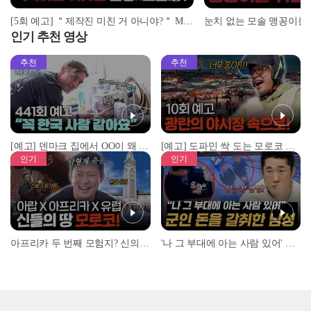
[5회 예고] ＂제작진 미친 거 아니야?＂ MC 넉살이 극대노한 레전드 수업 | ＜돌싱N모솔＞ 5월 12일 (화) 밤 10시 MBC every1
인기 추천 영상
추천
추천
[예고] 덴마크 집에서 OO이 왜 나와...? 이상할 정도로 한국을 사랑하는 우리 형을 제보합니다!
[예고] 도파민 싹 도는 모로코 야시장 투어!
인기
인기
아프리카 두 번째 모험지? 신의 땅 ‘모로코’✈️ l #위대한가이드3 l #MBCevery1 l EP.9
'나 그 부대에 아는 사람 있어' 아들뻘 군인에게 접근한 남성 l #히든아이 l #MBCevery1 l EP.94