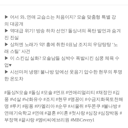
▶ 어서 와, 연애 교습소는 처음이지? 모솔 맞춤형 특별 강
의 대공개
▶ 역대급 위기! 방송 하차 선언? 돌싱녀의 폭탄 발언과 숨겨
진 진실
▶ 상처엔 노래가 약! 흥에 취한 0표남 조지의 우당탕탕 ‘노
래 스틸’ 사건
▶ 이 스킨십 실화? 모솔남들 심박수 폭발시킨 심쿵 체육 수
업♥
▶ 시선마저 냉랭! 불나방 앞에선 웃음기 압수한 현무의 투명
한 온도차
#돌싱N모솔 #돌싱 #모솔 #연프 #연애리얼리티 #채정안 #김
풍 #넉살 #낙화유수 #조지 #현무 #맹꽁이 #수금지화목토천해
명 #루키 #핑퐁 #카멜리아 #순무 #서울쥐 #두쫀쿠 #불나방 #
연애기숙학교 #연애 #결혼 #이혼 #첫사랑 #심장 #심장박동 #
부정맥 #끝사랑 #엠비씨에브리원 #MBCevery1