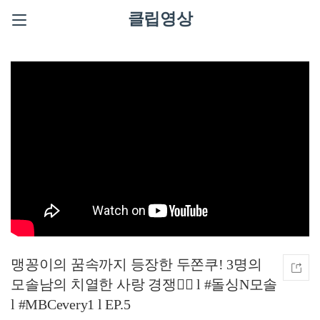
클립영상
맹꽁이의 꿈속까지 등장한 두쫀쿠! 3명의
모솔남의 치열한 사랑 경쟁❤️‍🔥 l #돌싱N모솔
l #MBCevery1 l EP.5