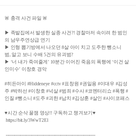
🚨 충격 사건 파일 🚨
▶ 족발집에서 발생한 실종 사건?! 경찰마저 속이려 한 범인
의 남우주연상급 연기
▶ 인형 뽑기방에서 나오던 8살 아이 치고 도주한 뺑소니
범, 알고 보니 수배 5건의 유괴범?
▶ ‘너 내가 죽여줄게’ 10분간 이어진 죽음의 폭행에 ‘이건 살
인미수’ 이창호 경악
#히든아이 #Hiddeneye #cctv #표창원 #권일용 #이대우 #김성
주 #박하선 #이창호 #넉살 #범죄 #수사 #코멘터리쇼 #폭행 #
인질 #뺑소니 #도주 #괴한 #납치 #김상훈 #살인 #사이코패스
♥시간 순삭 꿀잼 영상!! 구독하고 챙겨보기♥
https://bit.ly/3WwT2El
--------------------------------------------------------------