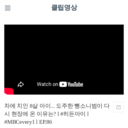
클립영상
차에 치인 8살 아이... 도주한 뺑소니범이 다
시 현장에 온 이유는? l #히든아이 l
#MBCevery1 l EP.86