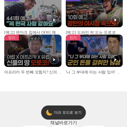
[예고] 덴마크 집에서 OO이 왜 나와...? 이상할 정도로 한국을 사랑하는 우리 형을 제보합니다!
[예고] 도파민 싹 도는 모로코 야시장 투어!
인기
인기
아프리카 두 번째 모험지? 신의 땅 ‘모로코’✈️ l #위대한가이드3 l #MBCevery1 l EP.9
'나 그 부대에 아는 사람 있어' 아들뻘 군인에게 접근한 남성 l #히든아이 l #MBCevery1 l EP.94
다크 모드로 보기
채널
바로가기