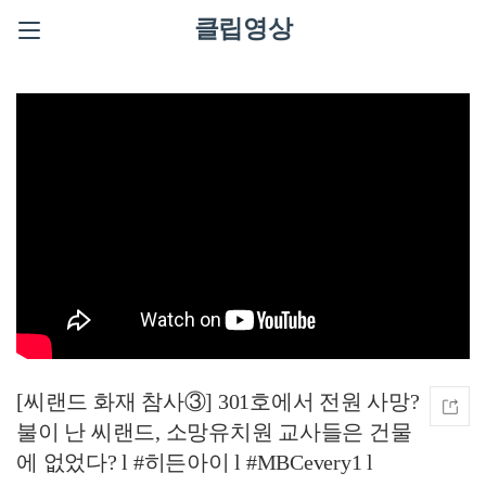
클립영상
[씨랜드 화재 참사③] 301호에서 전원 사망?
불이 난 씨랜드, 소망유치원 교사들은 건물
에 없었다? l #히든아이 l #MBCevery1 l