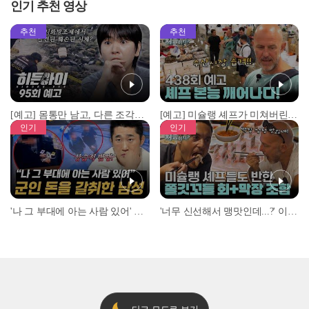
인기 추천 영상
추천
추천
[예고] 몸통만 남고, 다른 조각은 어디에..? 시화호에서 드러난 충격적인 토막 살인사건!
[예고] 미슐랭 셰프가 미쳐버린 이유! 본능이 깨어난 사건은?
인기
인기
'나 그 부대에 아는 사람 있어' 아들뻘 군인에게 접근한 남성 l #히든아이 l #MBCevery1 l EP.94
'너무 신선해서 맹맛인데...?' 이탈리아 셰프들이 회 먹다 막장에 빠진 이유 l #어서와한국은처음이지 l #MBCevery1 l EP.437