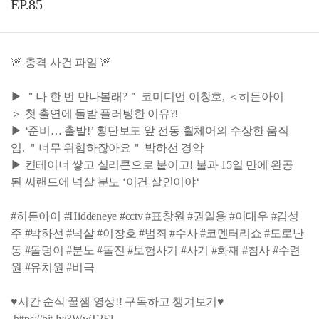
EP.85
🚨 충격 사건 파일 🚨
▶ ＂나 한 번 만나볼래?＂ 코미디언 이창호, ＜히든아이
＞ 첫 출연에 돌발 플러팅한 이유?!
▶ ‘준비… 출발!’ 횡단보도 앞 전동 휠체어의 수상한 움직
임. ＂너무 위험하잖아요＂ 박하선 경악
▶ 컨테이너 쌓고 실리콘으로 붙이고! 불과 15일 만에 완공
된 씨랜드에 넉살 분노 ‘이건 살인이야‘
#히든아이 #Hiddeneye #cctv #표창원 #권일용 #이대우 #김성
주 #박하선 #넉살 #이창호 #범죄 #수사 #코멘터리쇼 #도로난
동 #돌덩이 #분노 #돌진 #보험사기 #사기 #화재 #참사 #수련
원 #유치원 #비극
♥시간 순삭 꿀잼 영상!! 구독하고 챙겨보기♥
https://bit.ly/3WwT2El