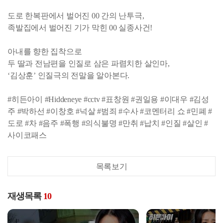
도로 한복판에서 벌어진 00 간의 난투극,
족발집에서 벌어진 기가 막힌 00 실종사건!
아내를 향한 집착으로
두 딸과 전남편을 인질로 삼은 파렴치한 살인마,
‘김상훈’ 인질극의 전말을 알아본다.
#히든아이 #Hiddeneye #cctv #표창원 #권일용 #이대우 #김성
주 #박하선 #이창호 #넉살 #범죄 #수사 #코멘터리 쇼 #민폐 #
도로 #차 #음주 #폭행 #의식불명 #만취 #납치 #인질 #살인 #
사이코패스
목록보기
재생목록
10