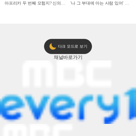
아프리카 두 번째 모험지? 신의 땅 ‘모로코’✈️ l #위대한가이드3 l #MBCevery1 l EP.9
'나 그 부대에 아는 사람 있어' 아들뻘 군인에게 접근한 남성 l #히든아이 l #MBCevery1 l EP.94
다크 모드로 보기
채널
바로가기