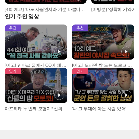
[4회 예고] '나도 사람인지라 기분 나쁩니다!' 조지의 흑화 이유는? | 돌싱N모솔 | 5월 5일 (화) 밤 10시 MBC every1
인기 추천 영상
추천
추천
[예고] 덴마크 집에서 OO이 왜 나와...? 이상할 정도로 한국을 사랑하는 우리 형을 제보합니다!
[예고] 도파민 싹 도는 모로코 야시장 투어!
인기
인기
아프리카 두 번째 모험지? 신의 땅 ‘모로코’✈️ l #위대한가이드3 l #MBCevery1 l EP.9
'나 그 부대에 아는 사람 있어' 아들뻘 군인에게 접근한 남성 l #히든아이 l #MBCevery1 l EP.94