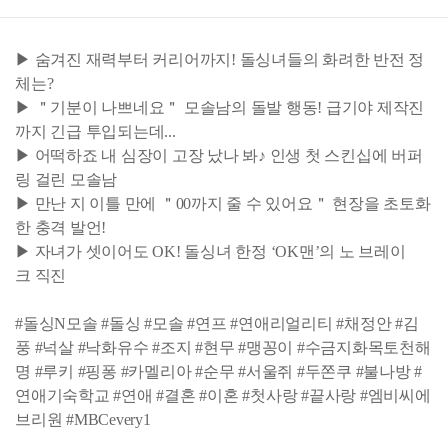
▶ 숨겨진 재력부터 커리어까지! 돌싱녀들의 화려한 반전 정
체는?
▶ ＂기분이 나쁘네요＂ 모솔남의 돌발 행동! 급기야 제작진
까지 긴급 투입되는데...
▶ 어떡하죠 내 심장이 고장 났나 봐♪ 인생 첫 스킨십에 버퍼
링 걸린 모솔남
▶ 만난 지 이틀 만에 ＂00까지 줄 수 있어요＂ 현장을 초토화
한 충격 발언!
▶ 자녀가 셋이어도 OK! 돌싱녀 한정 ‘OK맨’의 노 브레이
크 직진
#돌싱N모솔 #돌싱 #모솔 #연프 #연애리얼리티 #채정안 #김
풍 #넉살 #낙화유수 #조지 #현무 #맹꽁이 #수금지화목토천해
명 #루키 #핑퐁 #카멜리아 #순무 #서울쥐 #두쫀쿠 #불나방 #
연애기숙학교 #연애 #결혼 #이혼 #첫사랑 #끝사랑 #엠비씨에
브리원 #MBCevery1