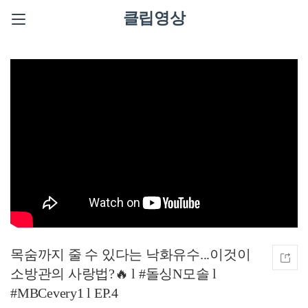
클립영상
목숨까지 줄 수 있다는 낙화유수...이것이
소방관의 사랑법?🔥 l #돌싱N모솔 l
#MBCevery1 l EP.4