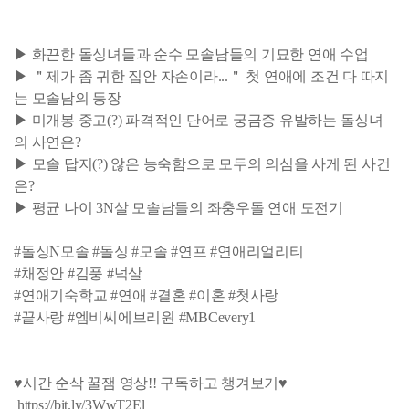
▶ 화끈한 돌싱녀들과 순수 모솔남들의 기묘한 연애 수업
▶ ＂제가 좀 귀한 집안 자손이라...＂ 첫 연애에 조건 다 따지
는 모솔남의 등장
▶ 미개봉 중고(?) 파격적인 단어로 궁금증 유발하는 돌싱녀
의 사연은?
▶ 모솔 답지(?) 않은 능숙함으로 모두의 의심을 사게 된 사건
은?
▶ 평균 나이 3N살 모솔남들의 좌충우돌 연애 도전기
#돌싱N모솔 #돌싱 #모솔 #연프 #연애리얼리티
#채정안 #김풍 #넉살
#연애기숙학교 #연애 #결혼 #이혼 #첫사랑
#끝사랑 #엠비씨에브리원 #MBCevery1
♥시간 순삭 꿀잼 영상!! 구독하고 챙겨보기♥
https://bit.ly/3WwT2El