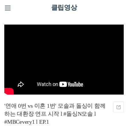
클립영상
'연애 0번 vs 이혼 1번' 모솔과 돌싱이 함께
하는 대환장 연프 시작 l #돌싱N모솔 l
#MBCevery1 l EP.1