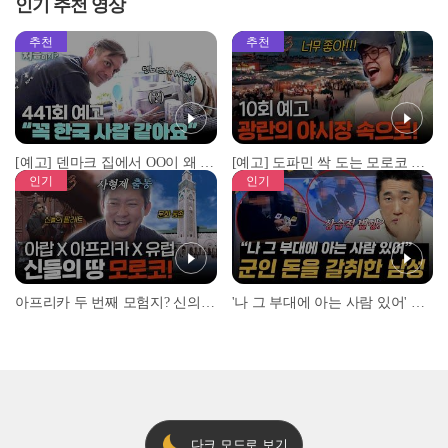
인기 추천 영상
추천
추천
[예고] 덴마크 집에서 OO이 왜 나와...? 이상할 정도로 한국을 사랑하는 우리 형을 제보합니다!
[예고] 도파민 싹 도는 모로코 야시장 투어!
인기
인기
아프리카 두 번째 모험지? 신의 땅 ‘모로코’✈️ l #위대한가이드3 l #MBCevery1 l EP.9
'나 그 부대에 아는 사람 있어' 아들뻘 군인에게 접근한 남성 l #히든아이 l #MBCevery1 l EP.94
다크 모드로 보기