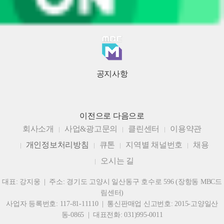
공지사항
이전으로
다음으로
회사소개
사업&광고문의
클린센터
이용약관
개인정보처리방침
큐톤
지역별 채널번호
채용
오시는 길
대표: 강지웅 | 주소: 경기도 고양시 일산동구 호수로 596 (장항동 MBC드
림센터)
사업자 등록번호: 117-81-11110 | 통신판매업 신고번호: 2015-고양일산
동-0865 | 대표전화: 031)995-0011