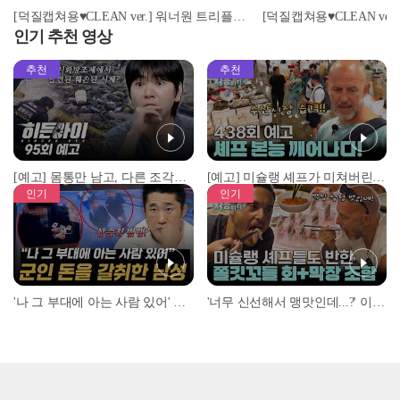
[덕질캡쳐용♥CLEAN ver.] 워너원 트리플포지션 - 캥거루 (Wanna One - Kangaroo)
인기 추천 영상
추천
추천
[예고] 몸통만 남고, 다른 조각은 어디에..? 시화호에서 드러난 충격적인 토막 살인사건!
[예고] 미슐랭 셰프가 미쳐버린 이유! 본능이 깨어난 사건은?
인기
인기
'나 그 부대에 아는 사람 있어' 아들뻘 군인에게 접근한 남성 l #히든아이 l #MBCevery1 l EP.94
'너무 신선해서 맹맛인데...?' 이탈리아 셰프들이 회 먹다 막장에 빠진 이유 l #어서와한국은처음이지 l #MBCevery1 l EP.437