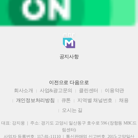
공지사항
이전으로
다음으로
회사소개
사업&광고문의
클린센터
이용약관
개인정보처리방침
큐톤
지역별 채널번호
채용
오시는 길
대표: 강지웅 | 주소: 경기도 고양시 일산동구 호수로 596 (장항동 MBC드
림센터)
사업자 등록번호: 117-81-11110 | 통신판매업 신고번호: 2015-고양일산