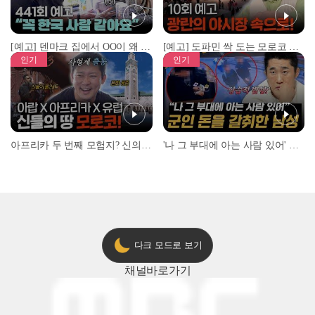
[예고] 덴마크 집에서 OO이 왜 나와...? 이상할 정도로 한국을 사랑하는 우리 형을 제보합니다!
[예고] 도파민 싹 도는 모로코 야시장 투어!
인기
인기
아프리카 두 번째 모험지? 신의 땅 ‘모로코’✈️ l #위대한가이드3 l #MBCevery1 l EP.9
'나 그 부대에 아는 사람 있어' 아들뻘 군인에게 접근한 남성 l #히든아이 l #MBCevery1 l EP.94
다크 모드로 보기
채널
바로가기