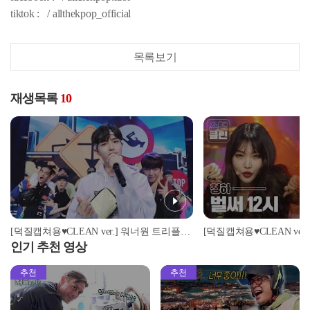
tiktok : / allthekpop_official
목록보기
재생목록
10
[덕질캡쳐용♥CLEAN ver.] 워너원 트리플포지션 - 캥거루 (Wanna One - Kangaroo)
인기 추천 영상
추천
추천