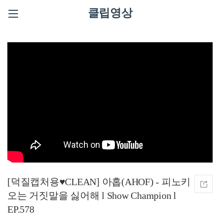
클립영상
[덕질캡처용♥CLEAN] 아홉(AHOF) - 피노키
오는 거짓말을 싫어해 l Show Champion l
EP.578