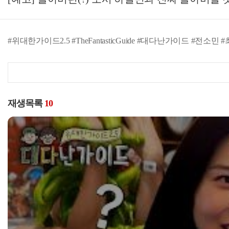
#위대한가이드2.5 #TheFantasticGuide #대다난가이드 #전소
재생목록
10