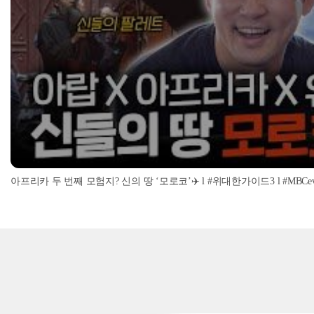
아프리카 두 번째 모험지? 신의 땅 ‘모로코’✈️ l #위대한가이드3 l #MBCevery