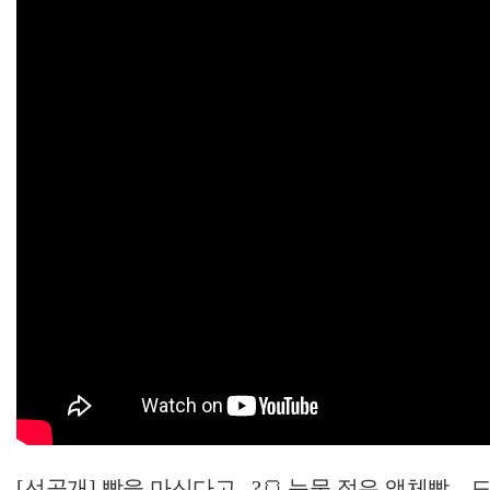
[선공개] 빵을 마신다고...?🍞 눈물 젖은 액체빵... 