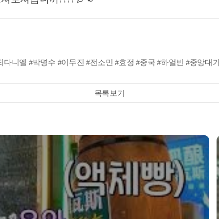
대호 #최다니엘 #박명수 #이무진 #전소민 #효정 #중국 #하얼빈 #중앙대가
목록보기