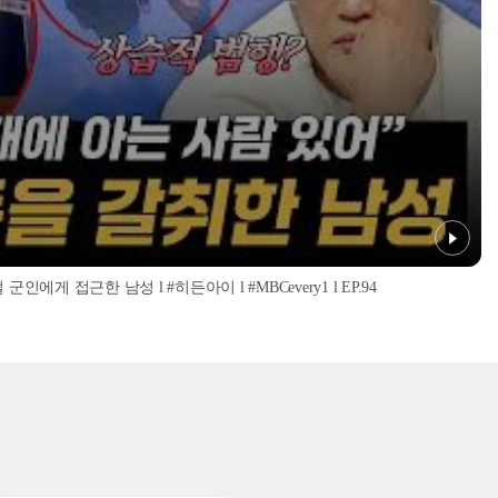
인에게 접근한 남성 l #히든아이 l #MBCevery1 l EP.94