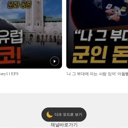
1 l EP.9
'나 그 부대에 아는 사람 있어' 아들뻘 군
다크 모드로 보기
채널
바로가기