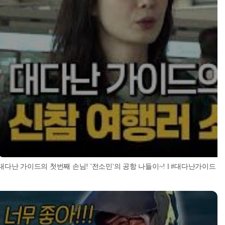
대다난 가이드의 첫번째 손님! '전소민'의 공항 나들이~! l #대다난가이드 l #MBCe