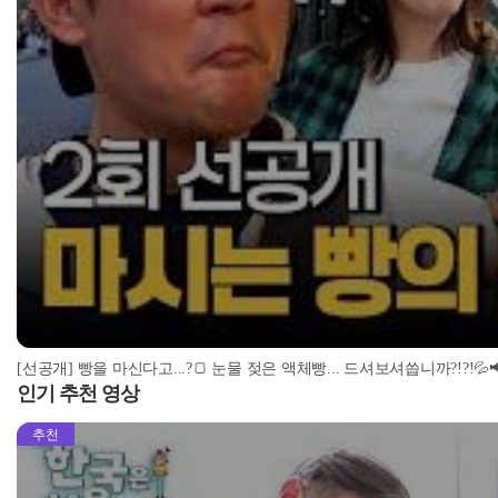
[선공개] 빵을 마신다고...?🍞 눈물 젖은 액체빵... 드셔보셔씁니까?!?!💦
인기 추천 영상
추천