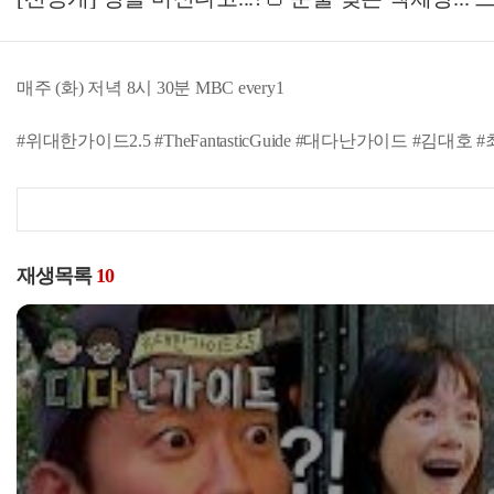
매주 (화) 저녁 8시 30분 MBC every1
#위대한가이드2.5 #TheFantasticGuide #대다난가이드 #김
재생목록
10