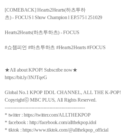
[COMEBACK] Hearts2Hearts(하츠투하
츠) - FOCUS l Show Champion l EP.575 l 251029
Hearts2Hearts(하츠투하츠) - FOCUS
#쇼챔피언 #하츠투하츠 #Hearts2Hearts #FOCUS
★All about KPOP! Subscribe now★
https://bit.ly/3NJTqeG
Global No.1 KPOP IDOL CHANNEL, ALL THE K-POP!
Copyrightⓒ MBC PLUS, All Rights Reserved.
------------------------------------------------------
* twitter : https://twitter.com/ALLTHEKPOP
* facebook : http://facebook.com/allthekpop.idol
* tiktok : https://www.tiktok.com/@allthekpop_official