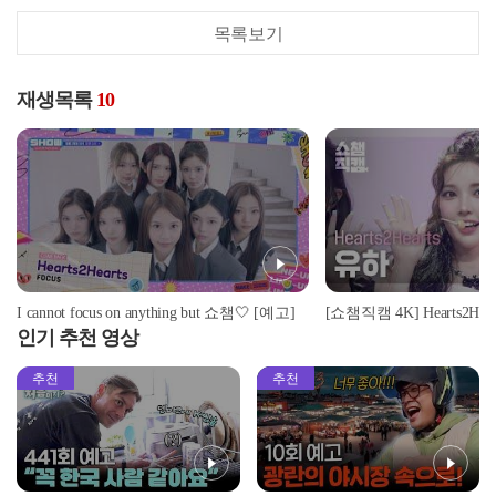
목록보기
재생목록
10
I cannot focus on anything but 쇼챔🤍 [예고]
인기 추천 영상
추천
추천