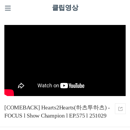
클립영상
[COMEBACK] Hearts2Hearts(하츠투하츠) -
FOCUS l Show Champion l EP.575 l 251029