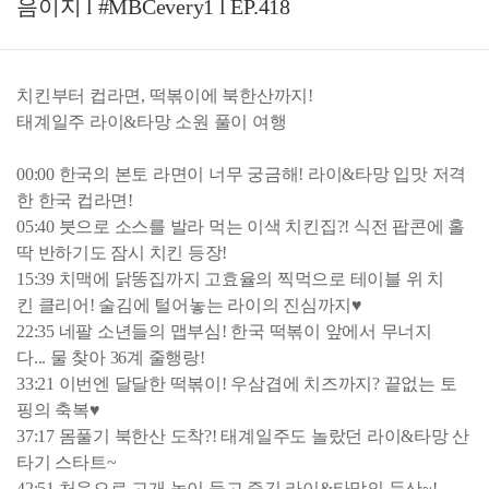
음이지 l #MBCevery1 l EP.418
치킨부터 컵라면, 떡볶이에 북한산까지!
태계일주 라이&타망 소원 풀이 여행
00:00 한국의 본토 라면이 너무 궁금해! 라이&타망 입맛 저격
한 한국 컵라면!
05:40 붓으로 소스를 발라 먹는 이색 치킨집?! 식전 팝콘에 홀
딱 반하기도 잠시 치킨 등장!
15:39 치맥에 닭똥집까지 고효율의 찍먹으로 테이블 위 치
킨 클리어! 술김에 털어놓는 라이의 진심까지♥
22:35 네팔 소년들의 맵부심! 한국 떡볶이 앞에서 무너지
다... 물 찾아 36계 줄행랑!
33:21 이번엔 달달한 떡볶이! 우삼겹에 치즈까지? 끝없는 토
핑의 축복♥
37:17 몸풀기 북한산 도착?! 태계일주도 놀랐던 라이&타망 산
타기 스타트~
42:51 처음으로 고개 높이 들고 즐긴 라이&타망의 등산~!