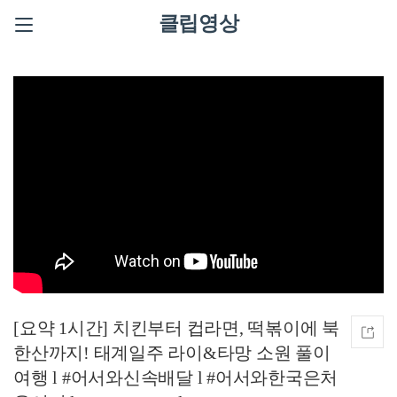
클립영상
[요약 1시간] 치킨부터 컵라면, 떡볶이에 북
한산까지! 태계일주 라이&타망 소원 풀이
여행 l #어서와신속배달 l #어서와한국은처