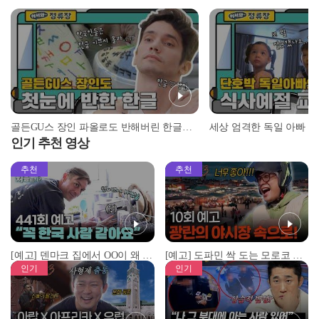
골든GU스 장인 파올로도 반해버린 한글의 매력♥ l #어서와정류장 l #어서와한국은처음이지 l #MBCevery1 l EP.151
인기 추천 영상
추천
추천
[예고] 덴마크 집에서 OO이 왜 나와...? 이상할 정도로 한국을 사랑하는 우리 형을 제보합니다!
[예고] 도파민 싹 도는 모로코 야시장 투어!
인기
인기