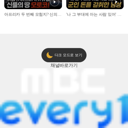
아프리카 두 번째 모험지? 신의 땅 ‘모로코’✈️ l #위대한가이드3 l #MBCevery1 l EP.9
'나 그 부대에 아는 사람 있어' 아들뻘 군인에게 접근한 남성 l #히든아이 l #MBCevery1 l EP.94
다크 모드로 보기
채널
바로가기