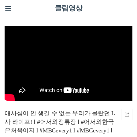
클립영상
애사심이 안 생길 수 없는 우리가 몰랐던 L
사 라이프! l #어서와정류장 l #어서와한국
은처음이지 l #MBCevery1 l #MBCevery1 l