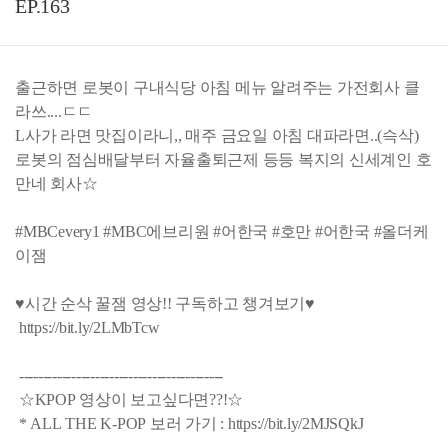
EP.163
출근하면 로봇이 구내식당 아침 메뉴 알려주는 가전회사 클
라쓰....ㄷㄷ
L사가 라면 맛집이라니,, 매주 금요일 아침 대파라면..(슥삭)
로봇의 점심배달부터 자율출퇴근제 등등 복지의 신세계인 호
만네 회사☆
#MBCevery1 #MBC에브리원 #어한국 #호만 #어한국 #올더케
이잼
♥시간 순삭 꿀잼 영상!! 구독하고 챙겨보기♥
https://bit.ly/2LMbTcw
-------------------------------------------
☆KPOP 영상이 보고싶다면??!☆
* ALL THE K-POP 보러 가기 : https://bit.ly/2MJSQkJ