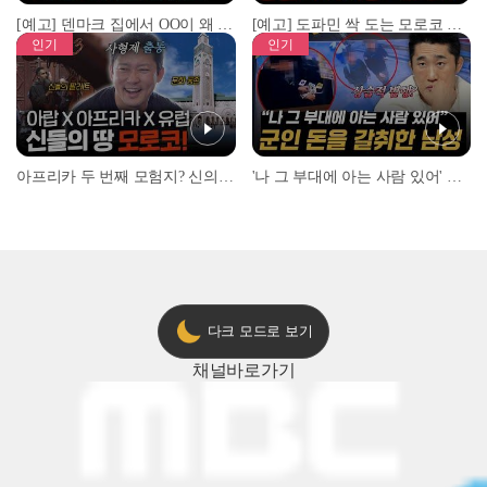
[예고] 덴마크 집에서 OO이 왜 나와...? 이상할 정도로 한국을 사랑하는 우리 형을 제보합니다!
[예고] 도파민 싹 도는 모로코 야시장 투어!
인기
인기
아프리카 두 번째 모험지? 신의 땅 ‘모로코’✈️ l #위대한가이드3 l #MBCevery1 l EP.9
'나 그 부대에 아는 사람 있어' 아들뻘 군인에게 접근한 남성 l #히든아이 l #MBCevery1 l EP.94
다크 모드로 보기
채널
바로가기