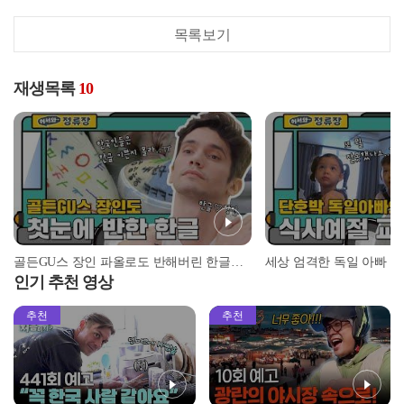
목록보기
재생목록
10
골든GU스 장인 파올로도 반해버린 한글의 매력♥ l #어서와정류장 l #어서와한국은처음이지 l #MBCevery1 l EP.151
인기 추천 영상
추천
추천