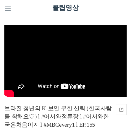
클립영상
브라질 청년의 K-보안 무한 신뢰 (한국사람
들 착해요♡) l #어서와정류장 l #어서와한
국은처음이지 l #MBCevery1 l EP.155