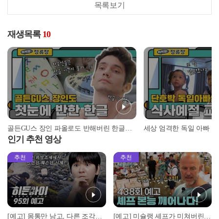
목록보기
재생목록
10
골든GU스 장인 파올로도 반해버린 한글의 매력♥ l #어서와정류장 l #어서와한국은처음이지 l #MBCevery1 l EP.151
인기 추천 영상
추천
추천
[예고] 몸통만 남고, 다른 조각은 어디에..? 시화호에서 드러난 충격적인 토막 살인사건!
[예고] 미슐랭 셰프가 미쳐버린 이유! 본능이 깨어난 사건은?