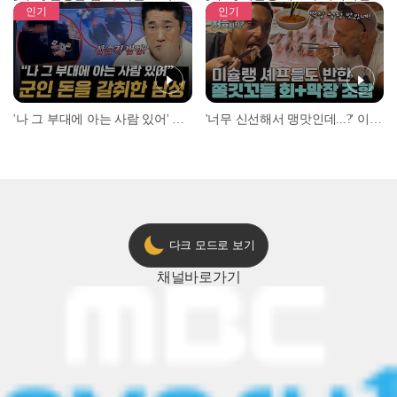
인기
인기
'나 그 부대에 아는 사람 있어' 아들뻘 군인에게 접근한 남성 l #히든아이 l #MBCevery1 l EP.94
'너무 신선해서 맹맛인데...?' 이탈리아 셰프들이 회 먹다 막장에 빠진 이유 l #어서와한국은처음이지 l #MBCevery1 l EP.437
다크 모드로 보기
채널
바로가기