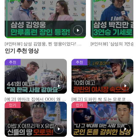
[#인터뷰] 삼성 김영웅, 찐 영웅이었다! 통산 두 번째 만루홈런 폭발 I #베이스볼투나잇 2025.03.25
인기 추천 영상
추천
추천
[예고] 덴마크 집에서 OO이 왜 나와...? 이상할 정도로 한국을 사랑하는 우리 형을 제보합니다!
[예고] 도파민 싹 도는 모로코 야시장 투어!
인기
인기