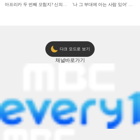
아프리카 두 번째 모험지? 신의 땅 ‘모로코’✈️ l #위대한가이드3 l #MBCevery1 l EP.9
'나 그 부대에 아는 사람 있어' 아들뻘 군인에게 접근한 남성 l #히든아이 l #MBCevery1 l EP.94
다크 모드로 보기
채널
바로가기