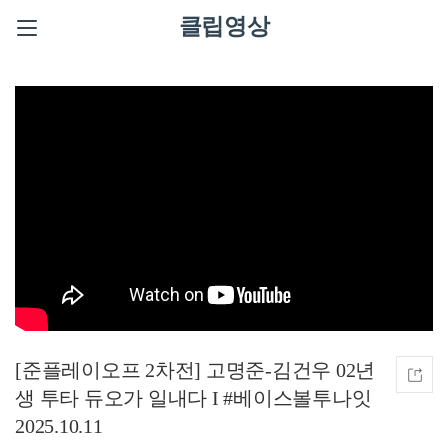
클립영상
[준플레이오프 2차전] 고명준-김건우 02년
생 투타 듀오가 일내다 I #베이스볼투나잇
2025.10.11