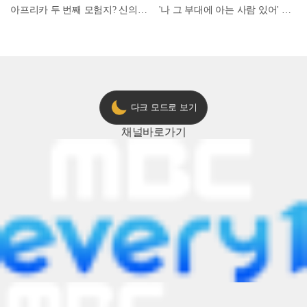
아프리카 두 번째 모험지? 신의 땅 ‘모로코’✈️ l #위대한가이드3 l #MBCevery1 l EP.9
'나 그 부대에 아는 사람 있어' 아들뻘 군인에게 접근한 남성 l #히든아이 l #MBCevery1 l EP.94
다크 모드로 보기
채널
바로가기