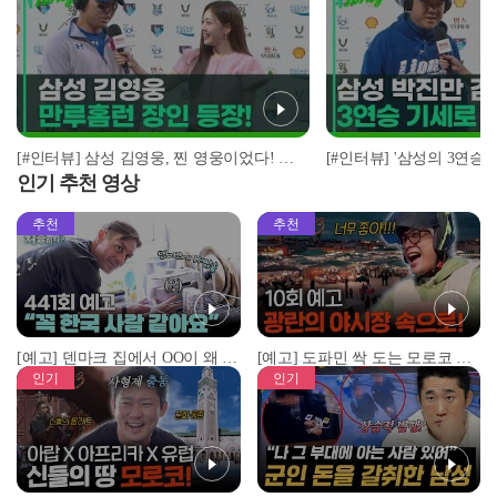
[#인터뷰] 삼성 김영웅, 찐 영웅이었다! 통산 두 번째 만루홈런 폭발 I #베이스볼투나잇 2025.03.25
인기 추천 영상
추천
추천
[예고] 덴마크 집에서 OO이 왜 나와...? 이상할 정도로 한국을 사랑하는 우리 형을 제보합니다!
[예고] 도파민 싹 도는 모로코 야시장 투어!
인기
인기