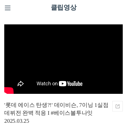
클립영상
'롯데 에이스 탄생?!' 데이비슨, 7이닝 1실점
데뷔전 완벽 적응 I #베이스볼투나잇
2025.03.25