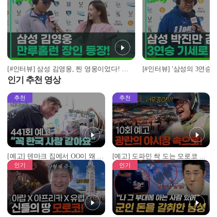
[#인터뷰] 삼성 김영웅, 찐 영웅이었다! 통산 두 번째 만루홈런 폭발 I #베이스볼투나잇 2025.03.25
인기 추천 영상
추천
추천
[예고] 덴마크 집에서 OO이 왜 나와...? 이상할 정도로 한국을 사랑하는 우리 형을 제보합니다!
[예고] 도파민 싹 도는 모로코 야시장 투어!
인기
인기