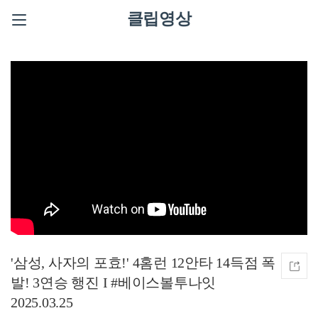
클립영상
'삼성, 사자의 포효!' 4홈런 12안타 14득점 폭
발! 3연승 행진 I #베이스볼투나잇
2025.03.25