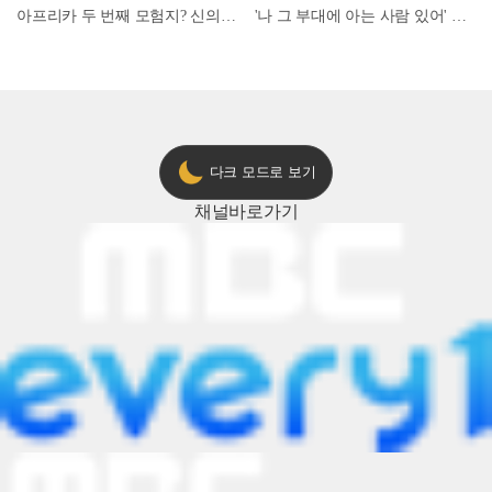
아프리카 두 번째 모험지? 신의 땅 ‘모로코’✈️ l #위대한가이드3 l #MBCevery1 l EP.9
'나 그 부대에 아는 사람 있어' 아들뻘 군인에게 접근한 남성 l #히든아이 l #MBCevery1 l EP.94
다크 모드로 보기
채널
바로가기