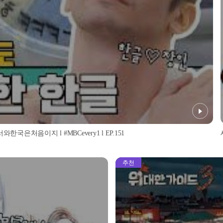
은처음이지 l #MBCevery1 l EP.151
추천