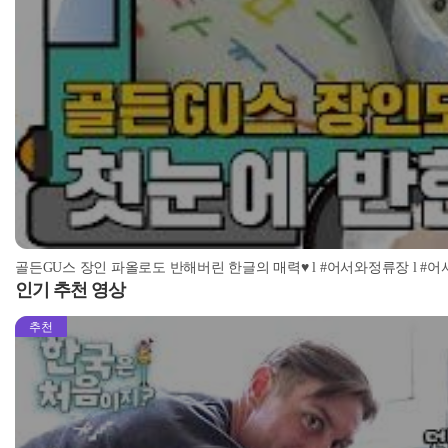
골든GU스 장인 파올로도 반해버린 한글의 매력♥ l #어서와정류장 l #어서와한국
인기 추천 영상
추천