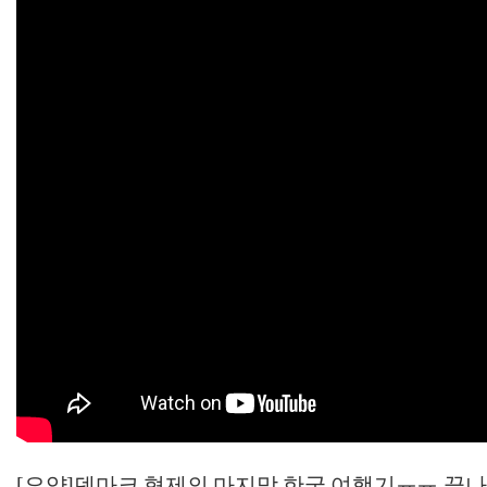
[요약]덴마크 형제의 마지막 한국 여행기ㅠㅠ 끝나지 않은