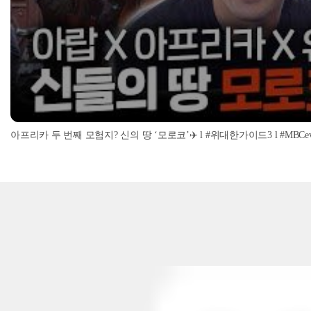
아프리카 두 번째 모험지? 신의 땅 ‘모로코’✈️ l #위대한가이드3 l #MBCevery