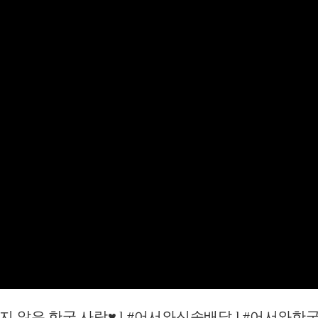
 한국 사랑♥ l #어서와신속배달 l #어서와한국은처음이지