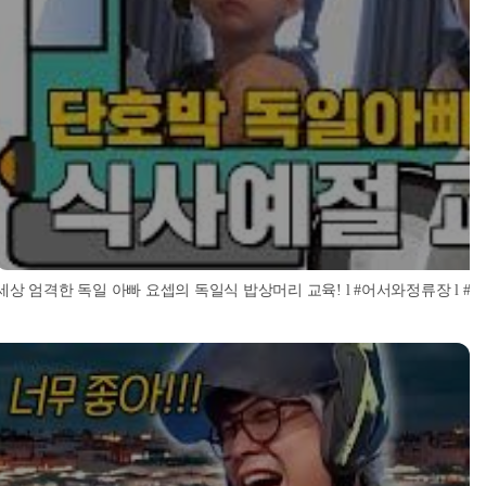
세상 엄격한 독일 아빠 요셉의 독일식 밥상머리 교육! l #어서와정류장 l #어서와한