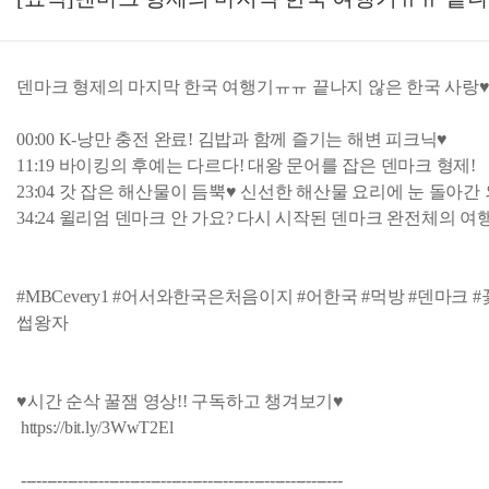
덴마크 형제의 마지막 한국 여행기ㅠㅠ 끝나지 않은 한국 사랑
00:00 K-낭만 충전 완료! 김밥과 함께 즐기는 해변 피크닉♥
11:19 바이킹의 후예는 다르다! 대왕 문어를 잡은 덴마크 형제!
23:04 갓 잡은 해산물이 듬뿍♥ 신선한 해산물 요리에 눈 돌아간
34:24 윌리엄 덴마크 안 가요? 다시 시작된 덴마크 완전체의 여
#MBCevery1 #어서와한국은처음이지 #어한국 #먹방 #덴마크 
썹왕자
♥시간 순삭 꿀잼 영상!! 구독하고 챙겨보기♥
https://bit.ly/3WwT2El
--------------------------------------------------------------