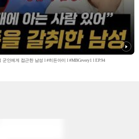
인에게 접근한 남성 l #히든아이 l #MBCevery1 l EP.94