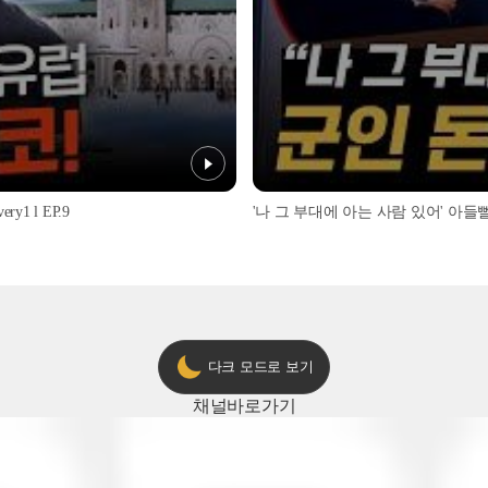
1 l EP.9
'나 그 부대에 아는 사람 있어' 아들뻘 군
다크 모드로 보기
채널
바로가기