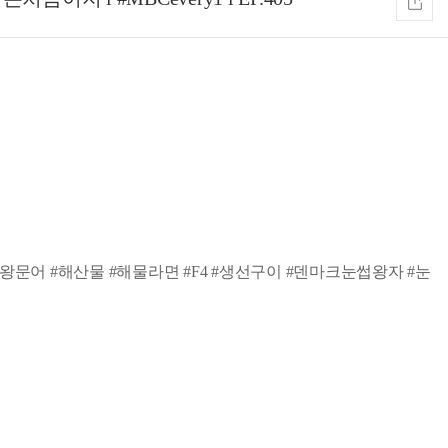
#대왕문어 #해산물 #해물라면 #F4 #생선구이 #덴마크눈썹왕자 #눈