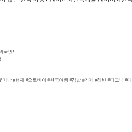
♥
 외국인!
행
#꽃미남 #형제 #오토바이 #한국여행 #김밥 #거제 #해변 #피크닉 