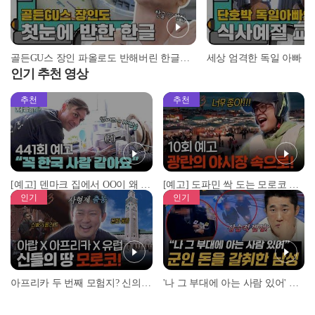
골든GU스 장인 파올로도 반해버린 한글의 매력♥ l #어서와정류장 l #어서와한국은처음이지 l #MBCevery1 l EP.151
인기 추천 영상
추천
추천
[예고] 덴마크 집에서 OO이 왜 나와...? 이상할 정도로 한국을 사랑하는 우리 형을 제보합니다!
[예고] 도파민 싹 도는 모로코 야시장 투어!
인기
인기
아프리카 두 번째 모험지? 신의 땅 ‘모로코’✈️ l #위대한가이드3 l #MBCevery1 l EP.9
'나 그 부대에 아는 사람 있어' 아들뻘 군인에게 접근한 남성 l #히든아이 l #MBCevery1 l EP.94