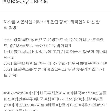
#MBCevery1 l EP.406
K-핫플 네온사인 거리 수유 완전 정복!! 외국인의 미친 한
식 먹방!
00:00 강북 최대 상권으로 유명한 핫플, 수유 거리! 스코틀랜
드 '광전사들'도 눈 돌아간 수유 밤거리?!
10:12 불판 텅텅! K-바비큐에 고기 기름 머금은 향긋한 미나리
까지?!
26:01 눌은밥 매력을 아는 외국인? 합격! 볶음밥에 푹 빠지다♥
30:21 브로맨스를 부른 아이스크림...? 수유 핫플레이스 디저
트 정복!
#MBCevery1 #어서와한국은처음이지 #어한국 #먹방 #스코틀
랜드 #광인 #수유 #한국여행 #미나리삼겹살 #삼겹살 #볶음
밥 #아이스크림 #디저트 #핫플 #핫플레이스 #네온사인 #밤거
리 #스코틀랜드광인