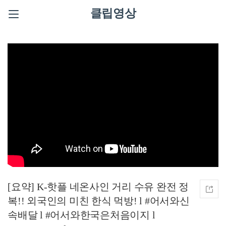
클립영상
[요약] K-핫플 네온사인 거리 수유 완전 정
복!! 외국인의 미친 한식 먹방! l #어서와신
속배달 l #어서와한국은처음이지 l