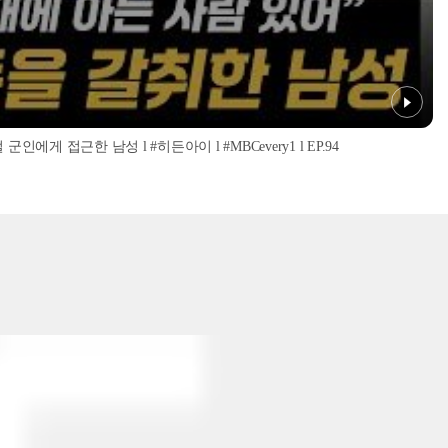
인에게 접근한 남성 l #히든아이 l #MBCevery1 l EP.94