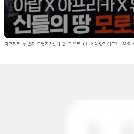
아프리카 두 번째 모험지? 신의 땅 ‘모로코’✈️ l #위대한가이드3 l #MBCevery