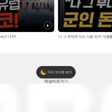
1 l EP.9
'나 그 부대에 아는 사람 있어' 아들뻘 군
다크 모드로 보기
채널
바로가기