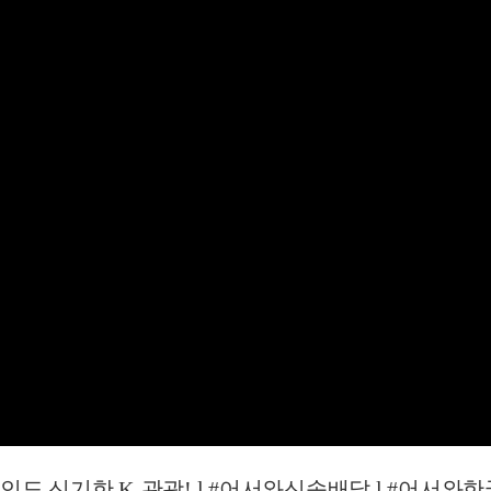
신기한 K-관광! l #어서와신속배달 l #어서와한국은처음이