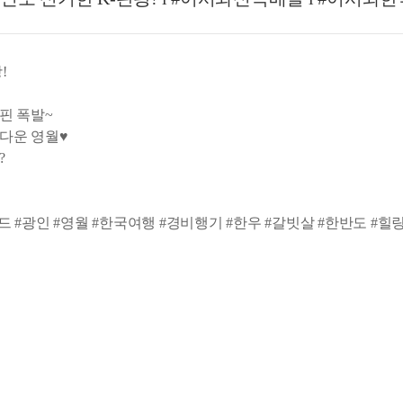
!
핀 폭발~
름다운 영월♥
?
랜드 #광인 #영월 #한국여행 #경비행기 #한우 #갈빗살 #한반도 