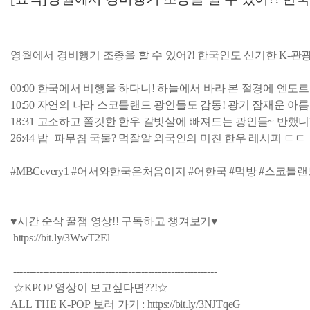
영월에서 경비행기 조종을 할 수 있어?! 한국인도 신기한 K-관광
00:00 한국에서 비행을 하다니! 하늘에서 바라 본 절경에 엔도르
10:50 자연의 나라 스코틀랜드 광인들도 감동! 광기 잠재운 아
18:31 고소하고 쫄깃한 한우 갈빗살에 빠져드는 광인들~ 반했니
26:44 밥+파무침 국물? 먹잘알 외국인의 미친 한우 레시피 ㄷㄷ
#MBCevery1 #어서와한국은처음이지 #어한국 #먹방 #스코틀
♥시간 순삭 꿀잼 영상!! 구독하고 챙겨보기♥
https://bit.ly/3WwT2El
--------------------------------------------------------------
☆KPOP 영상이 보고싶다면??!☆
ALL THE K-POP 보러 가기 : https://bit.ly/3NJTqeG