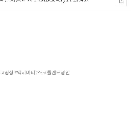
#힐링 #명상 #액티비티#스코틀랜드광인