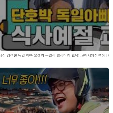
세상 엄격한 독일 아빠 요셉의 독일식 밥상머리 교육! l #어서와정류장 l #어서와한