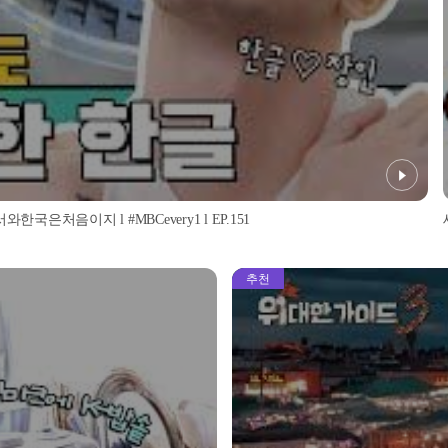
은처음이지 l #MBCevery1 l EP.151
추천