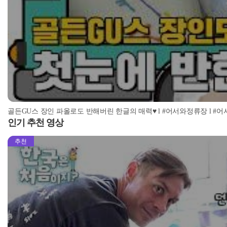
골든GU스 장인 파올로도 반해버린 한글의 매력♥ l #어서와정류장 l #어서와한국
인기 추천 영상
추천