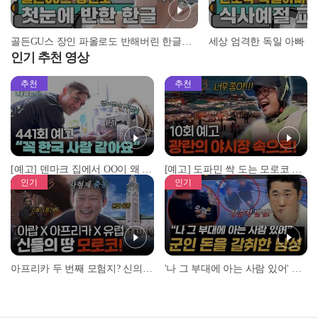
골든GU스 장인 파올로도 반해버린 한글의 매력♥ l #어서와정류장 l #어서와한국은처음이지 l #MBCevery1 l EP.151
인기 추천 영상
추천
추천
[예고] 덴마크 집에서 OO이 왜 나와...? 이상할 정도로 한국을 사랑하는 우리 형을 제보합니다!
[예고] 도파민 싹 도는 모로코 야시장 투어!
인기
인기
아프리카 두 번째 모험지? 신의 땅 ‘모로코’✈️ l #위대한가이드3 l #MBCevery1 l EP.9
'나 그 부대에 아는 사람 있어' 아들뻘 군인에게 접근한 남성 l #히든아이 l #MBCevery1 l EP.94