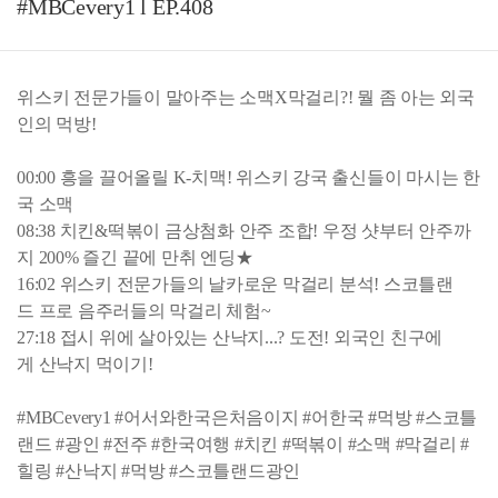
#MBCevery1 l EP.408
위스키 전문가들이 말아주는 소맥X막걸리?! 뭘 좀 아는 외국
인의 먹방!
00:00 흥을 끌어올릴 K-치맥! 위스키 강국 출신들이 마시는 한
국 소맥
08:38 치킨&떡볶이 금상첨화 안주 조합! 우정 샷부터 안주까
지 200% 즐긴 끝에 만취 엔딩★
16:02 위스키 전문가들의 날카로운 막걸리 분석! 스코틀랜
드 프로 음주러들의 막걸리 체험~
27:18 접시 위에 살아있는 산낙지...? 도전! 외국인 친구에
게 산낙지 먹이기!
#MBCevery1 #어서와한국은처음이지 #어한국 #먹방 #스코틀
랜드 #광인 #전주 #한국여행 #치킨 #떡볶이 #소맥 #막걸리 #
힐링 #산낙지 #먹방 #스코틀랜드광인