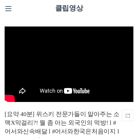
클립영상
[요약 40분] 위스키 전문가들이 말아주는 소
맥X막걸리?! 뭘 좀 아는 외국인의 먹방! l #
어서와신속배달 l #어서와한국은처음이지 l