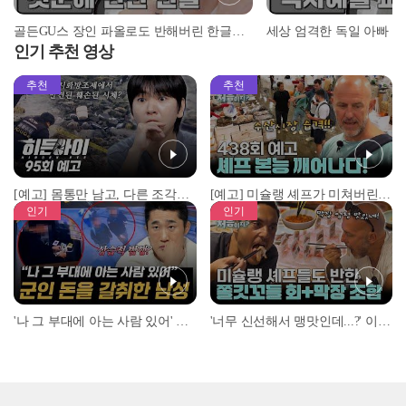
골든GU스 장인 파올로도 반해버린 한글의 매력♥ l #어서와정류장 l #어서와한국은처음이지 l #MBCevery1 l EP.151
인기 추천 영상
추천
추천
[예고] 몸통만 남고, 다른 조각은 어디에..? 시화호에서 드러난 충격적인 토막 살인사건!
[예고] 미슐랭 셰프가 미쳐버린 이유! 본능이 깨어난 사건은?
인기
인기
'나 그 부대에 아는 사람 있어' 아들뻘 군인에게 접근한 남성 l #히든아이 l #MBCevery1 l EP.94
'너무 신선해서 맹맛인데...?' 이탈리아 셰프들이 회 먹다 막장에 빠진 이유 l #어서와한국은처음이지 l #MBCevery1 l EP.437