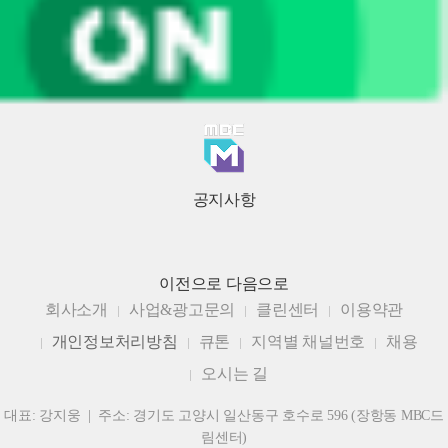
공지사항
이전으로
다음으로
회사소개
사업&광고문의
클린센터
이용약관
개인정보처리방침
큐톤
지역별 채널번호
채용
오시는 길
대표: 강지웅 | 주소: 경기도 고양시 일산동구 호수로 596 (장항동 MBC드
림센터)