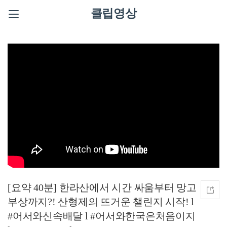
클립영상
[요약 40분] 한라산에서 시간 싸움부터 망고
부상까지?! 산형제의 뜨거운 챌린지 시작! l
#어서와신속배달 l #어서와한국은처음이지