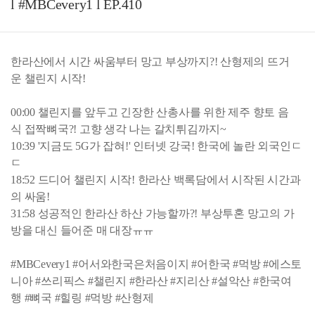
l #MBCevery1 l EP.410
한라산에서 시간 싸움부터 망고 부상까지?! 산형제의 뜨거
운 챌린지 시작!
00:00 챌린지를 앞두고 긴장한 산총사를 위한 제주 향토 음
식 접짝뼈국?! 고향 생각 나는 갈치튀김까지~
10:39 '지금도 5G가 잡혀!' 인터넷 강국! 한국에 놀란 외국인ㄷ
ㄷ
18:52 드디어 챌린지 시작! 한라산 백록담에서 시작된 시간과
의 싸움!
31:58 성공적인 한라산 하산 가능할까?! 부상투혼 망고의 가
방을 대신 들어준 매 대장ㅠㅠ
#MBCevery1 #어서와한국은처음이지 #어한국 #먹방 #에스토
니아 #쓰리픽스 #챌린지 #한라산 #지리산 #설악산 #한국여
행 #뼈국 #힐링 #먹방 #산형제