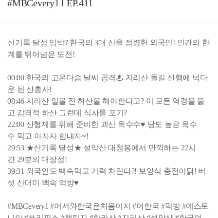
#MBCevery1 l EP.411
신기록 달성 임박? 한국의 3대 산을 점령한 외국인! 인간의 한
계를 뛰어넘은 도전!
00:00 한국의 고온다습 날씨 공격♨ 지리산 돌길 산행에 넉다
운 된 산총사!
08:46 지리산 일몰 전 하산을 해야한다고? 이 모든 역경을 뚫
고 감격적 하산 그런데 식사를 포기?
22:00 산형제를 위해 준비한 괴산 옥수수♥ 당도 높은 옥수
수 먹고 아자자 힘내자~!
29:53 ★신기록 달성★ 설악산 대청봉에서 만끽하는 22시
간 29분의 대장정!
39:31 외국인도 백숙먹고 기력 차린다?! 보양식 충전이닭! 버
섯 산더미 백숙 먹방♥
#MBCevery1 #어서와한국은처음이지 #어한국 #먹방 #에스토
니아 #쓰리픽스 #챌린지 #한라산 #지리산 #설악산 #한국여