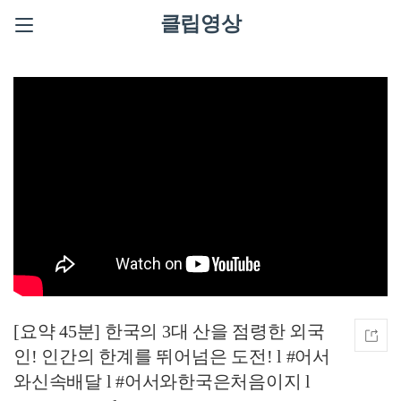
클립영상
[요약 45분] 한국의 3대 산을 점령한 외국
인! 인간의 한계를 뛰어넘은 도전! l #어서
와신속배달 l #어서와한국은처음이지 l