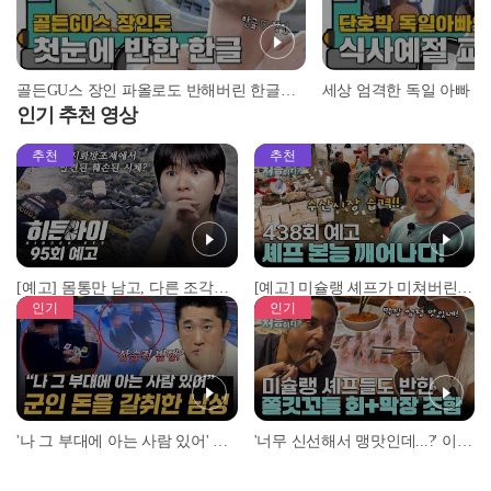
골든GU스 장인 파올로도 반해버린 한글의 매력♥ l #어서와정류장 l #어서와한국은처음이지 l #MBCevery1 l EP.151
인기 추천 영상
추천
추천
[예고] 몸통만 남고, 다른 조각은 어디에..? 시화호에서 드러난 충격적인 토막 살인사건!
[예고] 미슐랭 셰프가 미쳐버린 이유! 본능이 깨어난 사건은?
인기
인기
'나 그 부대에 아는 사람 있어' 아들뻘 군인에게 접근한 남성 l #히든아이 l #MBCevery1 l EP.94
'너무 신선해서 맹맛인데...?' 이탈리아 셰프들이 회 먹다 막장에 빠진 이유 l #어서와한국은처음이지 l #MBCevery1 l EP.437