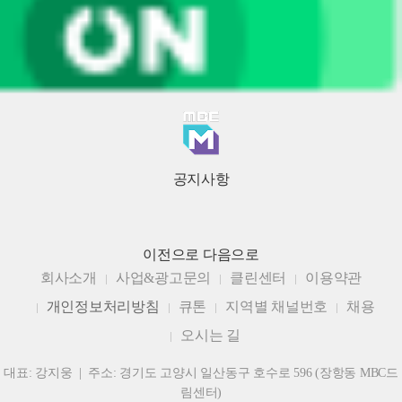
공지사항
이전으로
다음으로
회사소개
사업&광고문의
클린센터
이용약관
개인정보처리방침
큐톤
지역별 채널번호
채용
오시는 길
대표: 강지웅 | 주소: 경기도 고양시 일산동구 호수로 596 (장항동 MBC드
림센터)