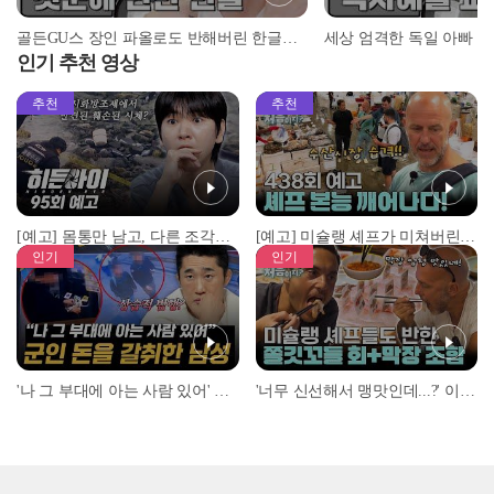
골든GU스 장인 파올로도 반해버린 한글의 매력♥ l #어서와정류장 l #어서와한국은처음이지 l #MBCevery1 l EP.151
인기 추천 영상
추천
추천
[예고] 몸통만 남고, 다른 조각은 어디에..? 시화호에서 드러난 충격적인 토막 살인사건!
[예고] 미슐랭 셰프가 미쳐버린 이유! 본능이 깨어난 사건은?
인기
인기
'나 그 부대에 아는 사람 있어' 아들뻘 군인에게 접근한 남성 l #히든아이 l #MBCevery1 l EP.94
'너무 신선해서 맹맛인데...?' 이탈리아 셰프들이 회 먹다 막장에 빠진 이유 l #어서와한국은처음이지 l #MBCevery1 l EP.437