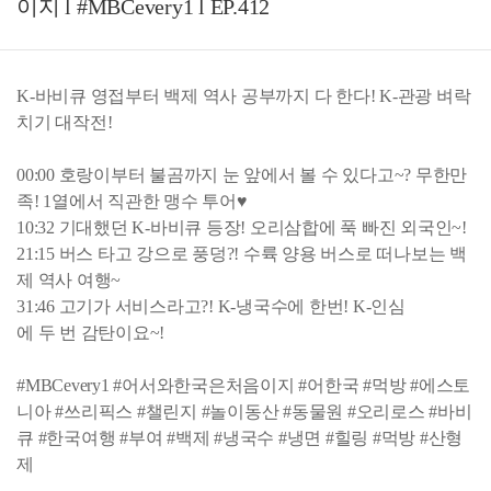
이지 l #MBCevery1 l EP.412
K-바비큐 영접부터 백제 역사 공부까지 다 한다! K-관광 벼락
치기 대작전!
00:00 호랑이부터 불곰까지 눈 앞에서 볼 수 있다고~? 무한만
족! 1열에서 직관한 맹수 투어♥
10:32 기대했던 K-바비큐 등장! 오리삼합에 푹 빠진 외국인~!
21:15 버스 타고 강으로 풍덩?! 수륙 양용 버스로 떠나보는 백
제 역사 여행~
31:46 고기가 서비스라고?! K-냉국수에 한번! K-인심
에 두 번 감탄이요~!
#MBCevery1 #어서와한국은처음이지 #어한국 #먹방 #에스토
니아 #쓰리픽스 #챌린지 #놀이동산 #동물원 #오리로스 #바비
큐 #한국여행 #부여 #백제 #냉국수 #냉면 #힐링 #먹방 #산형
제