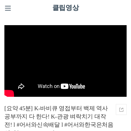
클립영상
[요약 45분] K-바비큐 영접부터 백제 역사
공부까지 다 한다! K-관광 벼락치기 대작
전! l #어서와신속배달 l #어서와한국은처음