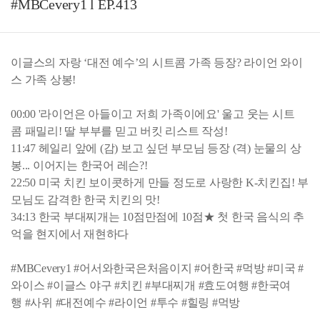
#MBCevery1 l EP.413
이글스의 자랑 ‘대전 예수’의 시트콤 가족 등장? 라이언 와이
스 가족 상봉!
00:00 '라이언은 아들이고 저희 가족이에요' 울고 웃는 시트
콤 패밀리! 딸 부부를 믿고 버킷 리스트 작성!
11:47 헤일리 앞에 (감) 보고 싶던 부모님 등장 (격) 눈물의 상
봉... 이어지는 한국어 레슨?!
22:50 미국 치킨 보이콧하게 만들 정도로 사랑한 K-치킨집! 부
모님도 감격한 한국 치킨의 맛!
34:13 한국 부대찌개는 10점만점에 10점★ 첫 한국 음식의 추
억을 현지에서 재현하다
#MBCevery1 #어서와한국은처음이지 #어한국 #먹방 #미국 #
와이스 #이글스 야구 #치킨 #부대찌개 #효도여행 #한국여
행 #사위 #대전예수 #라이언 #투수 #힐링 #먹방