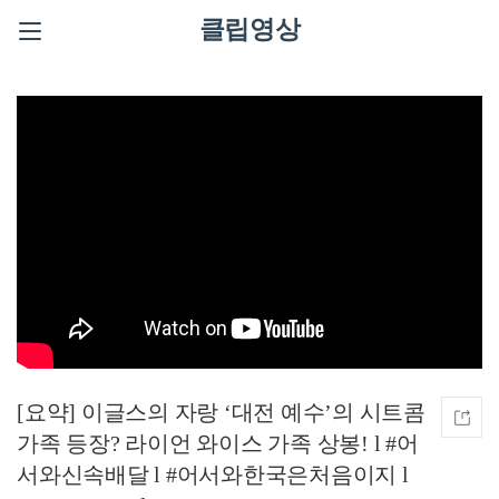
클립영상
[요약] 이글스의 자랑 ‘대전 예수’의 시트콤
가족 등장? 라이언 와이스 가족 상봉! l #어
서와신속배달 l #어서와한국은처음이지 l