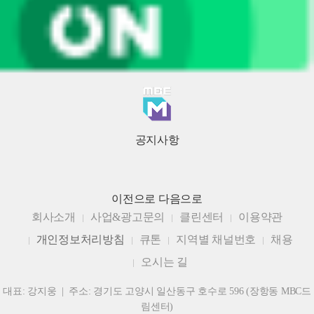
공지사항
이전으로
다음으로
회사소개
사업&광고문의
클린센터
이용약관
개인정보처리방침
큐톤
지역별 채널번호
채용
오시는 길
대표: 강지웅 | 주소: 경기도 고양시 일산동구 호수로 596 (장항동 MBC드
림센터)