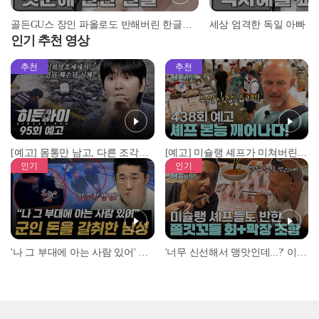
골든GU스 장인 파올로도 반해버린 한글의 매력♥ l #어서와정류장 l #어서와한국은처음이지 l #MBCevery1 l EP.151
인기 추천 영상
추천
추천
[예고] 몸통만 남고, 다른 조각은 어디에..? 시화호에서 드러난 충격적인 토막 살인사건!
[예고] 미슐랭 셰프가 미쳐버린 이유! 본능이 깨어난 사건은?
인기
인기
'나 그 부대에 아는 사람 있어' 아들뻘 군인에게 접근한 남성 l #히든아이 l #MBCevery1 l EP.94
'너무 신선해서 맹맛인데...?' 이탈리아 셰프들이 회 먹다 막장에 빠진 이유 l #어서와한국은처음이지 l #MBCevery1 l EP.437