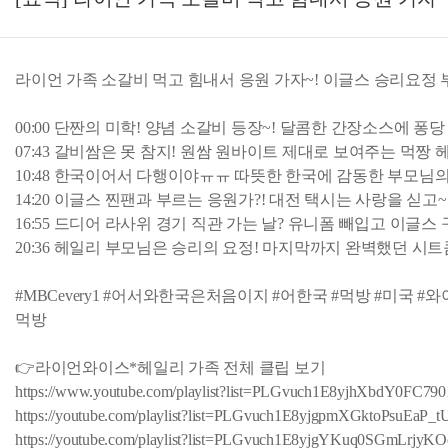
라이언 가족 소갈비 먹고 힘내서 응원 가자~! 이글스 승리요정
00:00 단짠의 미학! 양념 소갈비 등장~! 달콤한 간장소스에 퐁
07:43 갈비쌈은 못 참지! 원쌈 원바이트 제대로 보여주는 먹짱 
10:48 한국이어서 다행이야ㅠㅠ 따뜻한 한국에 감동한 부모님의
14:20 이글스 찐팬과 부르는 응원가?! 대전 택시는 사랑을 싣고~
16:55 드디어 라사위 경기 직관 가는 날? 유니폼 빼입고 이글스
20:36 헤일리 부모님은 승리의 요정! 마지막까지 완벽했던 시
#MBCevery1 #어서와한국은처음이지 #어한국 #먹방 #미국 #
먹방
👉라이언와이스*헤일리 가족 전체 클립 보기
https://www.youtube.com/playlist?list=PLGvuch1E8yjhXbdY0FC7
https://youtube.com/playlist?list=PLGvuch1E8yjgpmXGktoPsuE
https://youtube.com/playlist?list=PLGvuch1E8yjgYKuq0SGmLrj