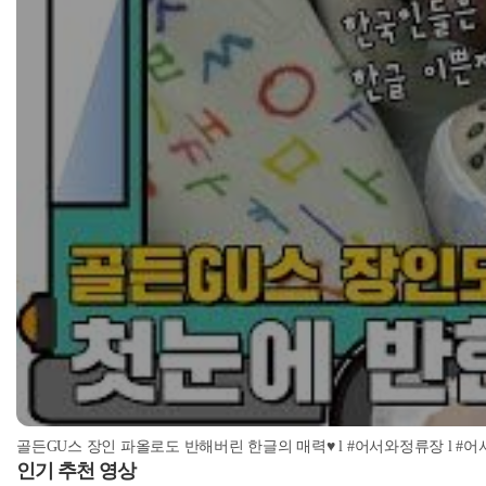
골든GU스 장인 파올로도 반해버린 한글의 매력♥ l #어서와정류장 l #어서와한국
인기 추천 영상