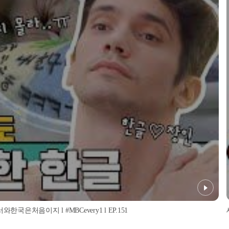
은처음이지 l #MBCevery1 l EP.151