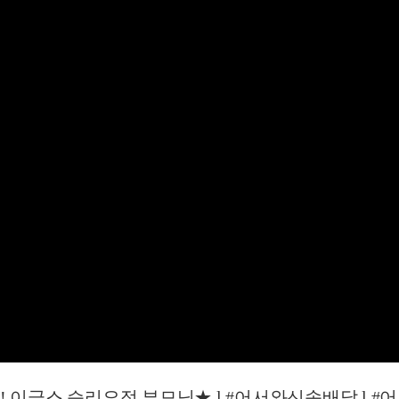
이글스 승리요정 부모님★ l #어서와신속배달 l #어서와한국