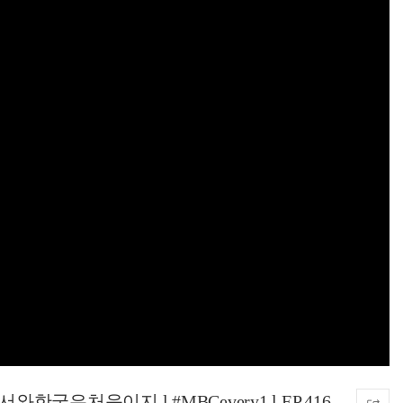
은처음이지 l #MBCevery1 l EP.416