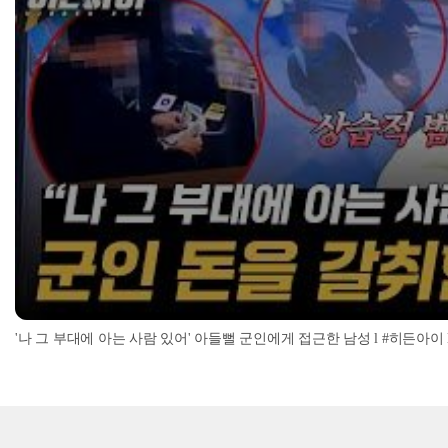
'나 그 부대에 아는 사람 있어' 아들뻘 군인에게 접근한 남성 l #히든아이 l #MBC