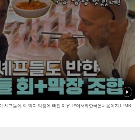
'너무 신선해서 맹맛인데...?' 이탈리아 셰프들이 회 먹다 막장에 빠진 이유 l #어서와한국은처음이지 l #MBCevery1 l EP.437