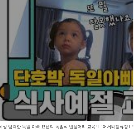
세상 엄격한 독일 아빠 요셉의 독일식 밥상머리 교육! l #어서와정류장 l #어서와한