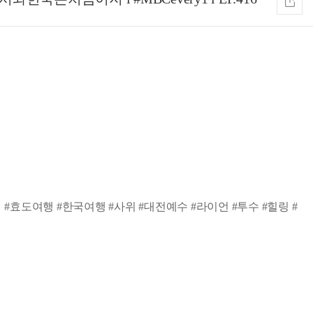
가 #효도여행 #한국여행 #사위 #대전예수 #라이언 #투수 #힐링 #