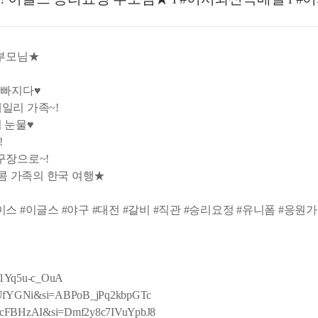
 부모님★
당 빠지다♥
헤일리 가족~!
 눈물♥
!
 구장으로~!
트콤 가족의 한국 여행★
와이스 #이글스 #야구 #대전 #갈비 #직관 #승리요정 #유니폼 #응원
901Yq5u-c_OuA
aP_tUfYGNi&si=ABPoB_jPq2kbpGTc
yKOcFBHzAI&si=Dmf2y8c7IVuYpbJ8