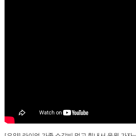
[요약] 라이언 가족 소갈비 먹고 힘내서 응원 가자~! 