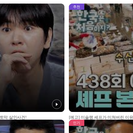
추천
 토막 살인사건!
[예고] 미슐랭 셰프가 미쳐버린 이유
인기