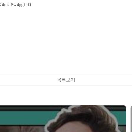
NAOX4mU8w4pgLd0
목록보기