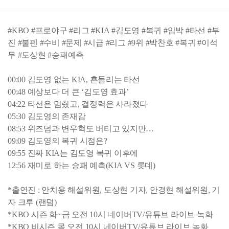
#KBO #프로야구 #리그 #KIA #김도영 #복귀 #임박 #타선 #부
진 #불펜 #수비 #문제 #시급 #리그 #9위 #박찬호 #복귀 #이석
무 #도상현 #승패예측
00:00 김도영 없는 KIA, 흔들리는 타선
00:48 예상보다 더 큰 ‘김도영 효과’
04:22 타선은 멈췄고, 결정력은 사라졌다
05:30 김도영의 존재감
08:53 위즈덤과 변우혁도 버티고 있지만…
09:09 김도영의 복귀 시점은?
09:55 진짜 KIA는 김도영 복귀 이후에
12:56 재미로 하는 승패 예측(KIA VS 롯데)
*출연진 : 안치용 해설위원, 도상현 기자, 안경현 해설위원, 기
자 크루 (랜덤)
*KBO 시즌 화~금 오전 10시 네이버TV/유튜브 라이브 녹화
*KBO 비시즌 목 오전 10시 네이버TV/유튜브 라이브 녹화