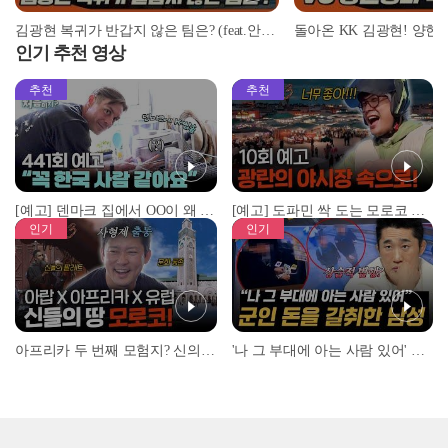
김광현 복귀가 반갑지 않은 팀은? (feat.안치용 vs 김광현 상대전적) | #베이스볼런치 2022.03.11
인기 추천 영상
추천
추천
[예고] 덴마크 집에서 OO이 왜 나와...? 이상할 정도로 한국을 사랑하는 우리 형을 제보합니다!
[예고] 도파민 싹 도는 모로코 야시장 투어!
인기
인기
아프리카 두 번째 모험지? 신의 땅 ‘모로코’✈️ l #위대한가이드3 l #MBCevery1 l EP.9
'나 그 부대에 아는 사람 있어' 아들뻘 군인에게 접근한 남성 l #히든아이 l #MBCevery1 l EP.94