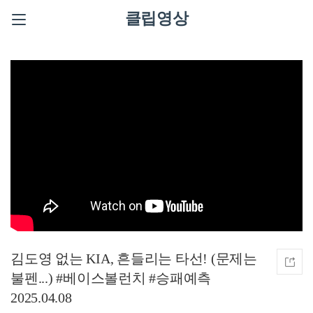
클립영상
김도영 없는 KIA, 흔들리는 타선! (문제는
불펜...) #베이스볼런치 #승패예측
2025.04.08