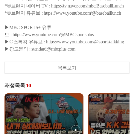
*⚾브런치 네이버 TV : https://tv.naver.com/mbc.BaseballLunch
*⚾브런치 유튜브 : https://www.youtube.com/@baseballlunch
▶MBC SPORTS+ 유튜
브 : https://www.youtube.com/@MBCsportsplus
▶⚾스톡킹 유튜브 : https://www.youtube.com/@sportstalkking
▶광고문의 : standard@mbcplus.com
목록보기
재생목록
10