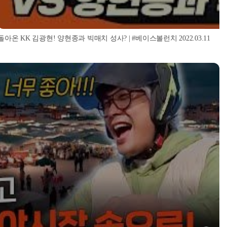
돌아온 KK 김광현! 양현종과 빅매치 성사? | #베이스볼런치 2022.03.11