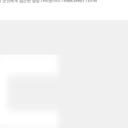
인에게 접근한 남성 l #히든아이 l #MBCevery1 l EP.94