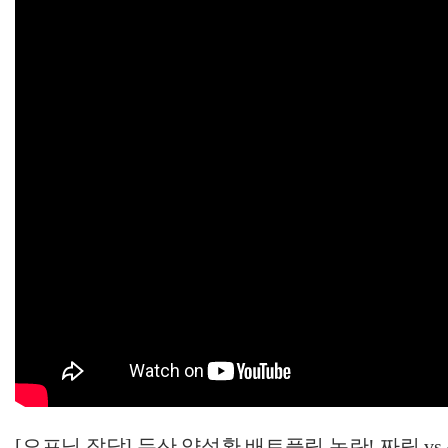
[오프닝 잡담] 두산 양석환 배트플립 논란! 짜릿 vs 분노!