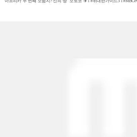
아프리카 두 번째 모험지? 신의 땅 ‘모로코’✈️ l #위대한가이드3 l #MBCevery