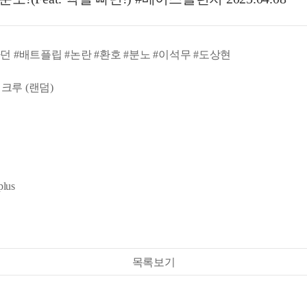
빠던 #배트플립 #논란 #환호 #분노 #이석무 #도상현
 크루 (랜덤)
lus
목록보기