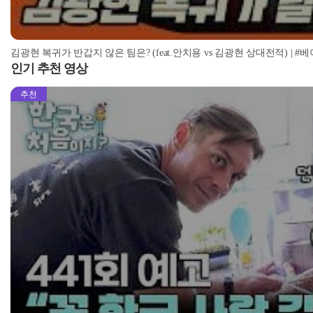
김광현 복귀가 반갑지 않은 팀은? (feat.안치용 vs 김광현 상대전적) | #베이
인기 추천 영상
추천