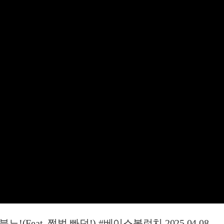
(Feat. 쩍벌 빠던!) #베이스볼런치 2025.04.08