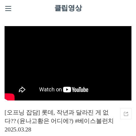
클립영상
[오프닝 잡담] 롯데, 작년과 달라진 게 없
다?? (윤나고황은 어디에?) #베이스볼런치
2025.03.28