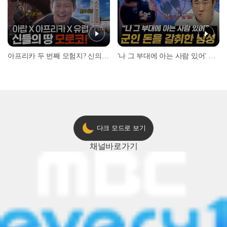
아프리카 두 번째 모험지? 신의 땅 ‘모로코’✈️ l #위대한가이드3 l #MBCevery1 l EP.9
'나 그 부대에 아는 사람 있어' 아들뻘 군인에게 접근한 남성 l #히든아이 l #MBCevery1 l EP.94
다크 모드로 보기
채널
바로가기